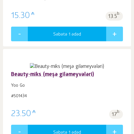
₼
15.30
b.
13.5
Səbətə 1
ədəd
Beauty-miks (meşə giləmeyvələri)
Yoo Gо
#501434
₼
23.50
b.
17
Səbətə 1
ədəd