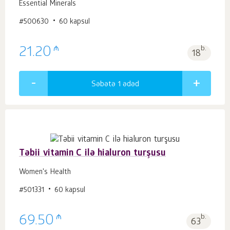
Essential Minerals
#500630
60 kapsul
₼
21.20
b.
18
Səbətə 1
ədəd
Təbii vitamin C ilə hialuron turşusu
Women's Health
#501331
60 kapsul
₼
69.50
b.
63