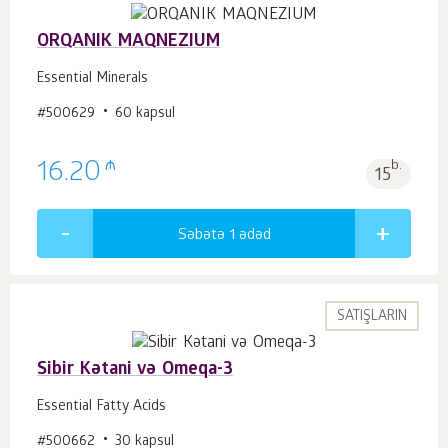
ORQANIK MAQNEZIUM
Essential Minerals
#500629
60 kapsul
₼
16.20
b.
15
Səbətə 1
ədəd
SATIŞLARIN
Sibir Kətani və Omeqa-3
Essential Fatty Acids
#500662
30 kapsul