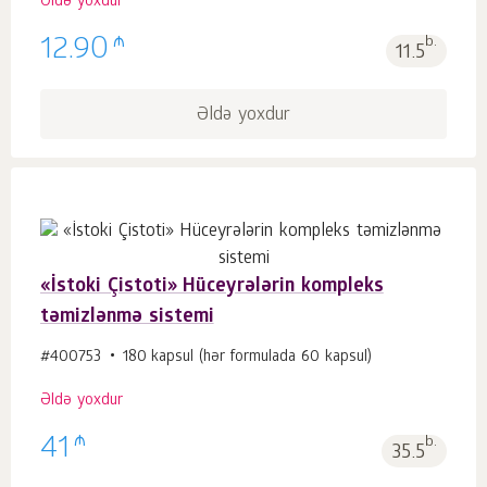
Əldə yoxdur
₼
12.90
b.
11.5
Əldə yoxdur
«İstoki Çistoti» Hüceyrələrin kompleks
təmizlənmə sistemi
#400753
180 kapsul (hər formulada 60 kapsul)
Əldə yoxdur
₼
41
b.
35.5