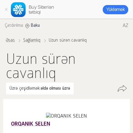
Buy Siberian
Yükləmək
tətbiqi
AZ
Çatdırılma:
Baku
Əsas
Sağlamlıq
Uzun sürən cavanlıq
Uzun sürən
cavanlıq
Üzrə çeşidləmək:
əldə olması üzrə
ORQANIK SELEN