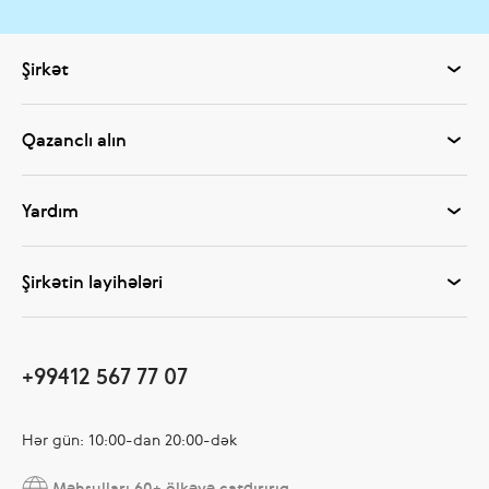
Şirkət
Qazanclı alın
Yardım
Şirkətin layihələri
+99412 567 77 07
Hər gün: 10:00-dan 20:00-dək
Məhsulları 60+ ölkəyə çatdırırıq