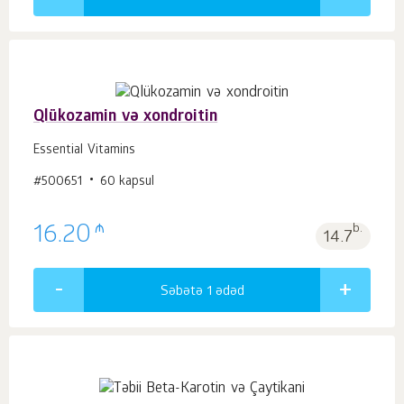
Qlükozamin və xondroitin
Essential Vitamins
#500651
60 kapsul
₼
16.20
b.
14.7
Səbətə 1
ədəd