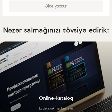
Əldə yoxdur
Nəzər salmağınızı tövsiyə edirik:
Online-kataloq
Evdən çıxmadan alın