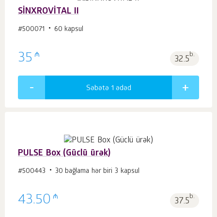
SİNXROVİTAL II
#500071
60 kapsul
₼
35
b.
32.5
Səbətə 1
ədəd
PULSE Box (Güclü ürək)
#500443
30 bağlama hər biri 3 kapsul
₼
43.50
b.
37.5