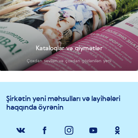
Kataloqlar və qiymətlər
Çoxdan sevilən və çoxdan gözlənilən yeni
Şirkətin yeni məhsulları və layihələri
haqqında öyrənin