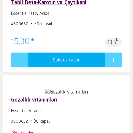
Təbii Beta-Karotin və Çaytikani
Essential Fatty Acids
#500660
30 kapsul
₼
15.30
b.
13.5
Səbətə 1
ədəd
Gözəllik vitaminləri
Essential Vitamins
#500652
30 kapsul