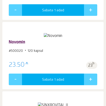
Səbətə 1
ədəd
Novomin
#500020
120 kapsul
₼
23.50
b.
23
Səbətə 1
ədəd