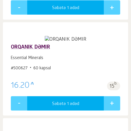
Səbətə 1
ədəd
ORQANIK DƏMIR
Essential Minerals
#500627
60 kapsul
₼
16.20
b.
15
Səbətə 1
ədəd