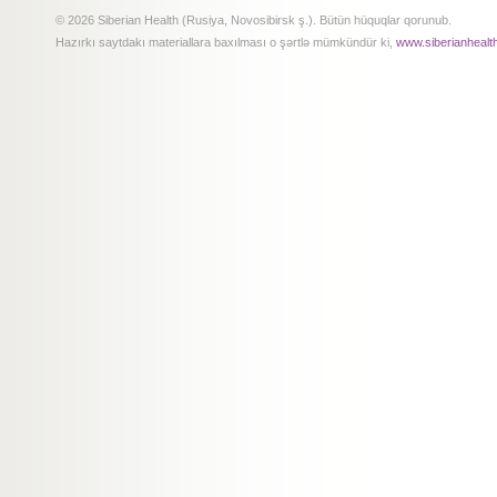
© 2026 Siberian Health (Rusiya, Novosibirsk ş.). Bütün hüquqlar qorunub.
Hazırkı saytdakı materiallara baxılması o şərtlə mümkündür ki,
www.siberianhealt