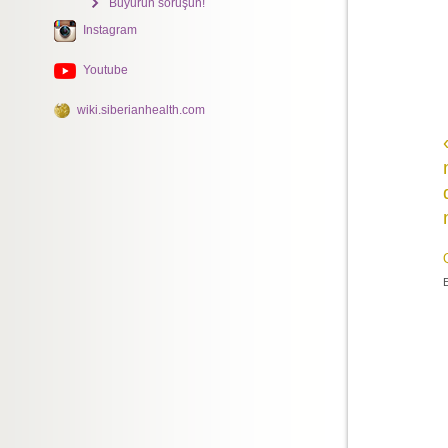
Buyurun soruşun!
Instagram
Youtube
wiki.siberianhealth.com
E