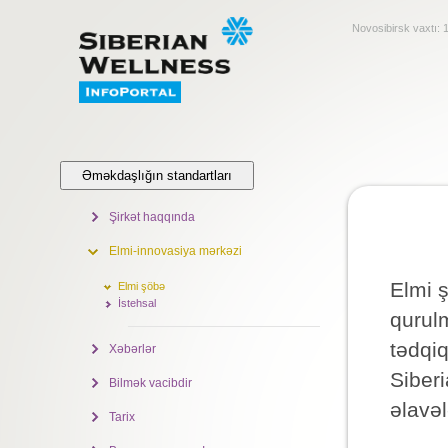
Novosibirsk vaxtı:
Əməkdaşlığın standartları
Şirkət haqqında
Elmi-innovasiya mərkəzi
Elmi ş
Elmi şöbə
İstehsal
qurulm
tədqiq
Xəbərlər
Siberi
Bilmək vacibdir
əlavəl
Tarix