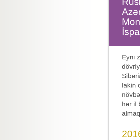
Rusi
Azər
Monq
İspa
Eyni 
dövri
Siberi
lakin
növbət
hər il
almaql
2016