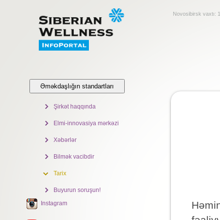
Novosibirsk vaxtı:
Əməkdaşlığın standartları
Şirkət haqqında
Elmi-innovasiya mərkəzi
Xəbərlər
Bilmək vacibdir
Tarix
Buyurun soruşun!
Həmin 
Instagram
fəaliy