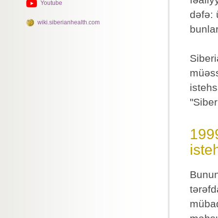
Youtube
dəfə: 
wiki.siberianhealth.com
bunlar
Siberi
müəss
istehs
"Siber
1999
iste
Bunun
tərəfd
mübadi