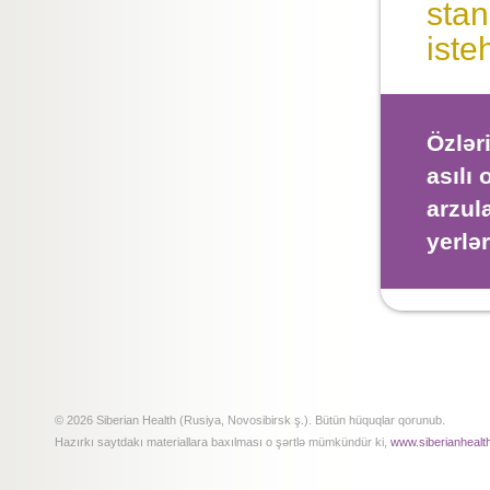
stan
iste
Özlər
asılı
arzul
yerlə
© 2026 Siberian Health (Rusiya, Novosibirsk ş.). Bütün hüquqlar qorunub.
Hazırkı saytdakı materiallara baxılması o şərtlə mümkündür ki,
www.siberianhealt