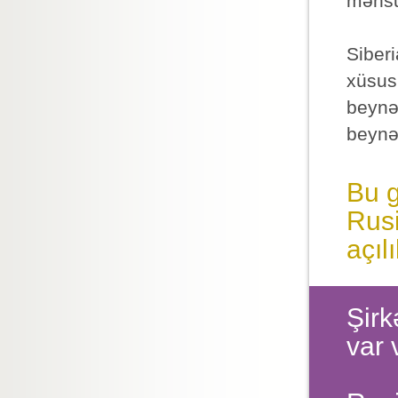
məhsu
Siber
xüsusi
beynəl
beynəl
Bu g
Rusi
açıl
Şirk
var 