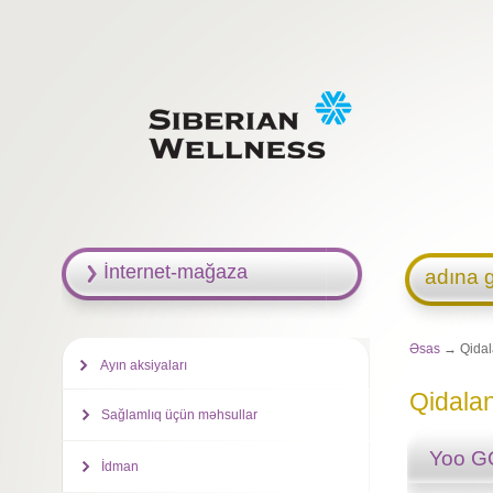
İnternet-mağaza
adına g
Əsas
→ Qida
Ayın aksiyaları
Qidala
Sağlamlıq üçün məhsullar
Yoo 
İdman