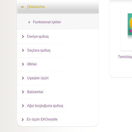
Qidalanma
Funksional içkilər
Dəriyə qulluq
Saçlara qulluq
Təmizlə
Ətirlər
Uşaqlar üçün
Balzamlar
Ağız boşluğuna qulluq
Ev üçün EKOvasitə