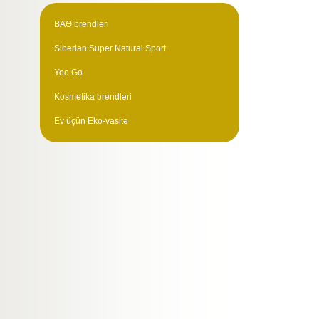
BAƏ brendləri
Siberian Super Natural Sport
Yoo Go
Kosmetika brendləri
Ev üçün Eko-vasitə