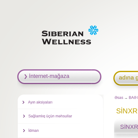
İnternet-mağaza
adına g
Əsas
→
BAƏ 
Ayın aksiyaları
SİNXRO
Sağlamlıq üçün məhsullar
SİNXRO
İdman