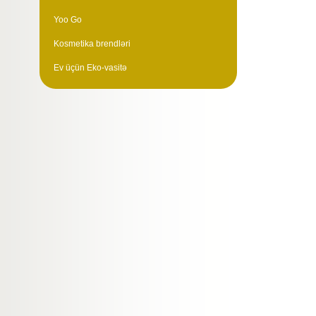
Yoo Go
Kosmetika brendləri
Ev üçün Eko-vasitə