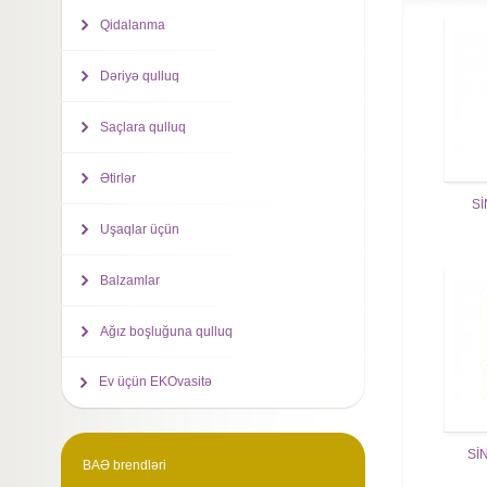
Qidalanma
Dəriyə qulluq
Saçlara qulluq
Ətirlər
Sİ
Uşaqlar üçün
Balzamlar
Ağız boşluğuna qulluq
Ev üçün EKOvasitə
Sİ
BAƏ brendləri