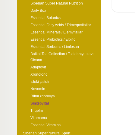
Siberian Super Natural Nutrition
Daily Box
Essential Botanics
Essential Fatty Acids / Trimeqavitallar
Essential Minerals / Elemvitallar
Essential Probiotics / Elbifid
Essential Sorbents / Limfosan
Baikal Tea Collection / Tselebnıye travı
Olxona
Adaptovit
Xronolonq
İstoki çistotı
Novomin
Ritmı zdorovya
Sinxrovital
Triqelm
Vitamama
Essential Vitamins
Siberian Super Natural Sport