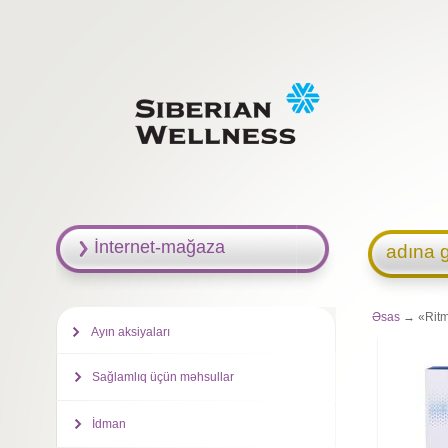
İnternet-mağaza
adına g
Əsas
→ «Ritm
Ayın aksiyaları
Sağlamlıq üçün məhsullar
İdman