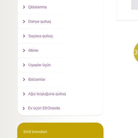
Qidalanma
Dəriyə qulluq
Saçlara qulluq
Ətirlər
3
Uşaqlar üçün
Balzamlar
Ağız boşluğuna qulluq
Ev üçün EKOvasitə
BAƏ brendləri