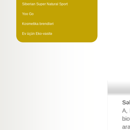
Siberian Super Natural Sport
Yoo Go
Kosmetika brendləri
Ev üçün Eko-vasitə
Sə
А, 
bio
ara