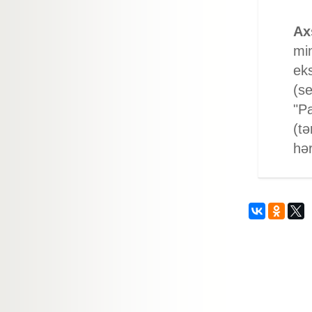
Ax
min
eks
(se
"P
(t
hər