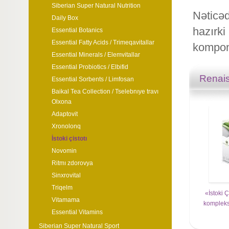
Siberian Super Natural Nutrition
Nəticəd
Daily Box
hazırki
Essential Botanics
Essential Fatty Acids / Trimeqavitallar
kompone
Essential Minerals / Elemvitallar
Essential Probiotics / Elbifid
Renais
Essential Sorbents / Limfosan
Baikal Tea Collection / Tselebnıye travı
Olxona
Adaptovit
Xronolonq
İstoki çistotı
Novomin
Ritmı zdorovya
Sinxrovital
Triqelm
«İstoki 
Vitamama
kompleks
Essential Vitamins
Siberian Super Natural Sport