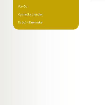
Yoo Go
Kosmetika brendləri
Ev üçün Eko-vasitə