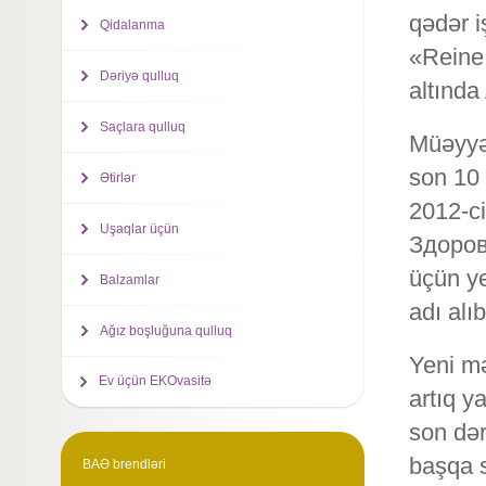
qədər i
Qidalanma
«Reine 
Dəriyə qulluq
altınd
Saçlara qulluq
Müəyyə
son 10 
Ətirlər
2012-ci
Uşaqlar üçün
Здоровь
üçün ye
Balzamlar
adı alıb
Ağız boşluğuna qulluq
Yeni mə
Ev üçün EKOvasitə
artıq y
son dər
başqa s
BAƏ brendləri