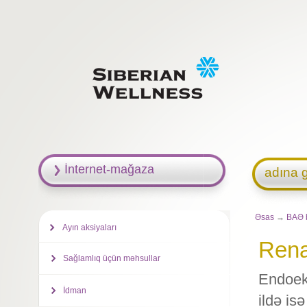
İnternet-mağaza
adına g
Əsas
→
BAƏ 
Ayın aksiyaları
Rena
Sağlamlıq üçün məhsullar
Endoeko
İdman
ildə is