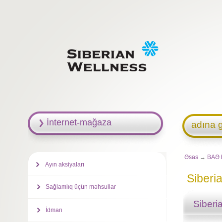
İnternet-mağaza
adına g
Əsas
→
BAƏ 
Ayın aksiyaları
Siberi
Sağlamlıq üçün məhsullar
Siberi
İdman