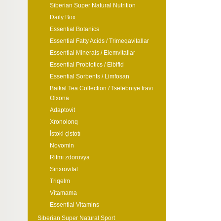
Siberian Super Natural Nutrition
Daily Box
Essential Botanics
Essential Fatty Acids / Trimeqavitallar
Essential Minerals / Elemvitallar
Essential Probiotics / Elbifid
Essential Sorbents / Limfosan
Baikal Tea Collection / Tselebnıye travı
Olxona
Adaptovit
Xronolonq
İstoki çistotı
Novomin
Ritmı zdorovya
Sinxrovital
Triqelm
Vitamama
Essential Vitamins
Siberian Super Natural Sport