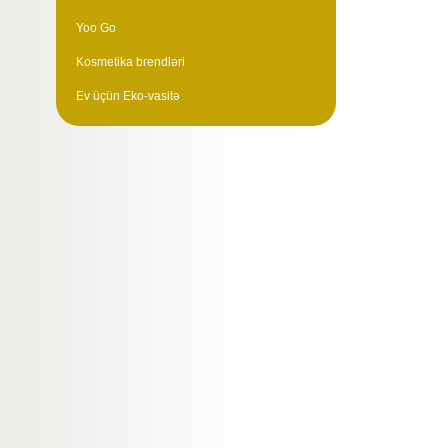
Yoo Go
Kosmetika brendləri
Ev üçün Eko-vasitə