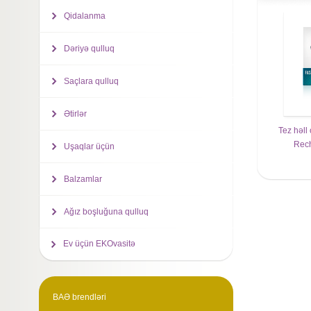
Qidalanma
Dəriyə qulluq
Saçlara qulluq
Ətirlər
Tez həll
Rech
Uşaqlar üçün
Balzamlar
Ağız boşluğuna qulluq
Ev üçün EKOvasitə
BAƏ brendləri