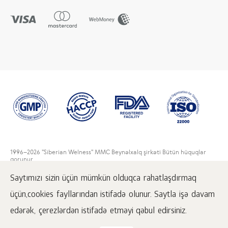
1996
–2026 "Siberian Welness" MMC Beynəlxalq şirkəti Bütün hüquqlar
qorunur.
Bu saytın materiallarının yenidən bərpa olunması,
Saytımızı sizin üçün mümkün olduqca rahatlaşdırmaq
www.siberianhealth.com saytında aktiv linkin məcburi yerləşdirməsi şərti
ilə mümkündür.
üçün,cookies fayllarından istifadə olunur. Saytla işə davam
İstifadəçi razılaşması
edərək, çerezlərdən istifadə etməyi qəbul edirsiniz.
Məxfilik haqqında
Alış-veriş şərtləri