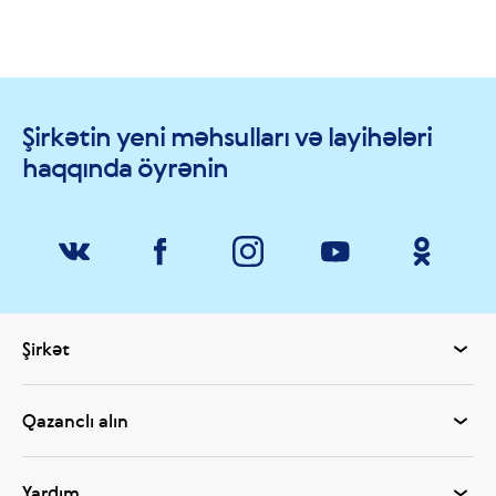
Şirkətin yeni məhsulları və layihələri
haqqında öyrənin
Şirkət
Qazanclı alın
Yardım