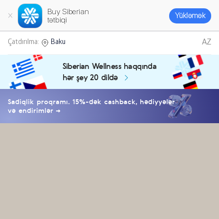
Buy Siberian
Yükləmək
tətbiqi
AZ
Çatdırılma:
Baku
Siberian Wellness haqqında
hər şey 20 dildə
Sadiqlik proqramı. 15%-dək cashback, hədiyyələr
və endirimlər →