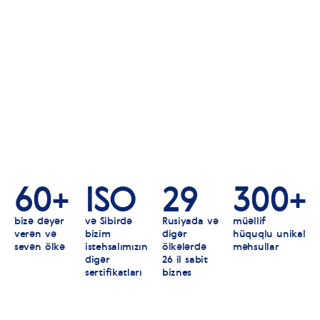
60+
ISO
29
300+
bizə dəyər
və Sibirdə
Rusiyada və
müəllif
verən və
bizim
digər
hüquqlu unikal
sevən ölkə
istehsalımızın
ölkələrdə
məhsullar
digər
26 il sabit
sertifikatları
biznes