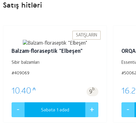
Satış hitləri
SATIŞLARIN
Balzam-floraseptik "Elbeşen"
ORQA
Sibir balzamları
Essenti
#409069
#5006
₼
10.40
b.
16.
9
Səbətə 1
ədəd