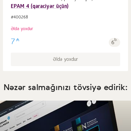
EPAM 4 (qaraciyər üçün)
#400268
Əldə yoxdur
₼
7
b.
6
Əldə yoxdur
Nəzər salmağınızı tövsiyə edirik: