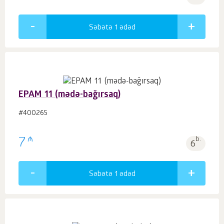
Səbətə 1
ədəd
EPAM 11 (mədə-bağırsaq)
#400265
₼
7
b.
6
Səbətə 1
ədəd