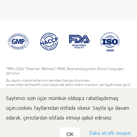
1996
–2026 "Siberian Welness" MMC Beynəlxalq şirkəti Bütün hüquqlar
qorunur.
Bu saytın materiallarının yenidən bərpa olunması,
www.siberianhealth.com saytında aktiv linkin məcburi yerləşdirməsi şərti
ilə mümkündür.
Saytımızı sizin üçün mümkün olduqca rahatlaşdırmaq
İstifadəçi razılaşması
Məxfilik haqqında
üçün,cookies fayllarından istifadə olunur. Saytla işə davam
Alış-veriş şərtləri
edərək, çerezlərdən istifadə etməyi qəbul edirsiniz.
Daha ətraflı oxuyun
OK