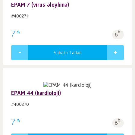
EPAM 7 (virus əleyhinə)
#400271
₼
7
b.
6
Səbətə 1
ədəd
EPAM 44 (kardioloji)
#400270
₼
7
b.
6