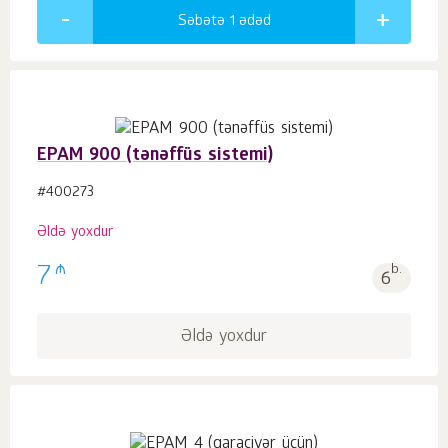
Səbətə 1
ədəd
EPAM 900 (tənəffüs sistemi)
#400273
Əldə yoxdur
₼
7
b.
6
Əldə yoxdur