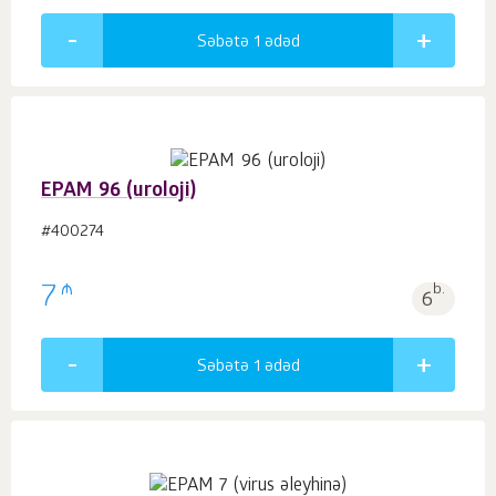
Səbətə 1
ədəd
EPAM 96 (uroloji)
#400274
₼
7
b.
6
Səbətə 1
ədəd