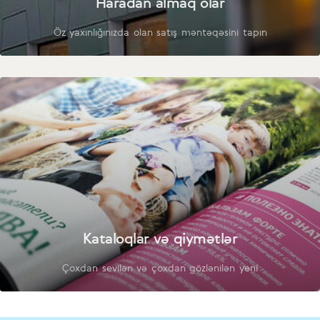
Haradan almaq olar
Öz yaxınlığınızda olan satış məntəqəsini tapın
Kataloqlar və qiymətlər
Çoxdan sevilən və çoxdan gözlənilən yeni