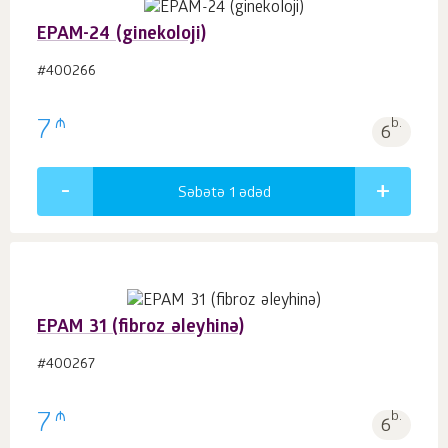
EPAM-24 (ginekoloji)
#400266
₼
7
b.
6
Səbətə 1
ədəd
EPAM 31 (fibroz əleyhinə)
#400267
₼
7
b.
6