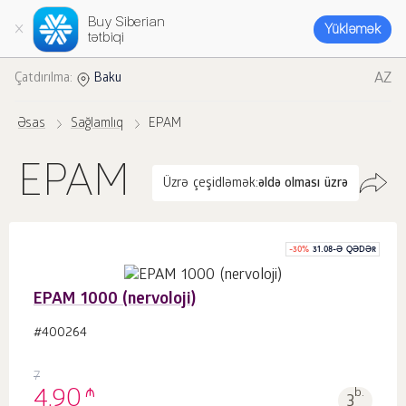
Buy Siberian
Yükləmək
tətbiqi
AZ
Çatdırılma:
Baku
Əsas
Sağlamlıq
EPAM
EPAM
Üzrə çeşidləmək:
əldə olması üzrə
-
30
%
31.08-Ə QƏDƏR
EPAM 1000 (nervoloji)
#400264
7
₼
4.90
b.
3