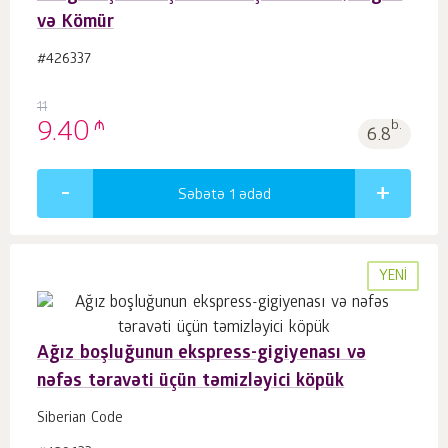
və Kömür
#426337
11
₼
9.40
b.
6.8
Səbətə 1
ədəd
YENI
Ağız boşluğunun ekspress-gigiyenası və
nəfəs təravəti üçün təmizləyici köpük
Siberian Code