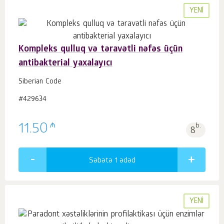
YENI
Kompleks qulluq və təravətli nəfəs üçün
antibakterial yaxalayıcı
Siberian Code
#429634
₼
11.50
b.
8
Səbətə 1
ədəd
YENI