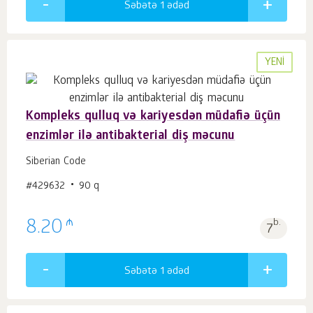
Səbətə 1
ədəd
YENI
Kompleks qulluq və kariyesdən müdafiə üçün
enzimlər ilə antibakterial diş məcunu
Siberian Code
#429632
90 q
₼
8.20
b.
7
Səbətə 1
ədəd