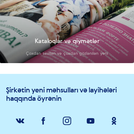
Kataloqlar və qiymətlər
Çoxdan sevilən və çoxdan gözlənilən yeni
Şirkətin yeni məhsulları və layihələri
haqqında öyrənin