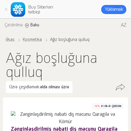
Buy Siberian
Yükləmək
tətbiqi
AZ
Çatdırılma:
Baku
Əsas
Kosmetika
Ağız boşluğuna qulluq
Ağız boşluğuna
qulluq
Üzrə çeşidləmək:
əldə olması üzrə
-
15
%
31.08-Ə QƏDƏR
Zənginləşdirilmiş nəbati diş məcunu Qaragilə