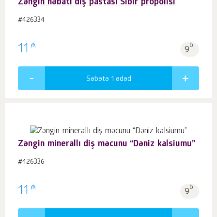
Zəngin nəbati diş pastası Sibir propolisi
#426334
₼
11
b.
9
Səbətə 1
ədəd
Zəngin minerallı diş məcunu “Dəniz kalsiumu”
#426336
₼
11
b.
9