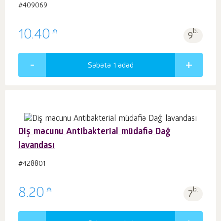
#409069
₼
10.40
b.
9
Səbətə 1
ədəd
Diş məcunu Antibakterial müdafiə Dağ
lavandası
#428801
₼
8.20
b.
7