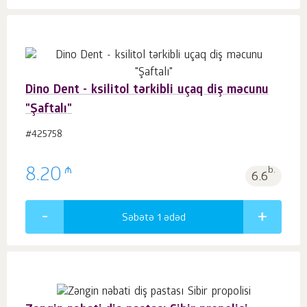
Dino Dent - ksilitol tərkibli uçaq diş məcunu
"Şaftalı"
#425758
₼
8.20
b.
6.6
Səbətə 1
ədəd