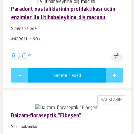
Paradont xəstəliklərinin profilaktikası üçün
enzimlər ilə iltihabəleyhinə diş məcunu
Siberian Code
#429631
90 q
₼
8.20
b.
7
Səbətə 1
ədəd
SATIŞLARIN
Balzam-floraseptik "Elbeşen"
Sibir balzamları