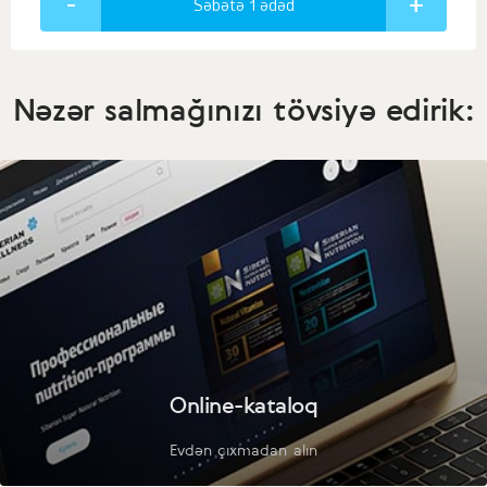
Səbətə 1
ədəd
Nəzər salmağınızı tövsiyə edirik:
Online-kataloq
Evdən çıxmadan alın