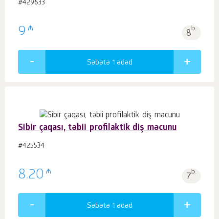
#429633
₼
9
b.
8
Səbətə 1
ədəd
Sibir çaqası, təbii profilaktik diş məcunu
#425534
₼
8.20
b.
7
Səbətə 1
ədəd