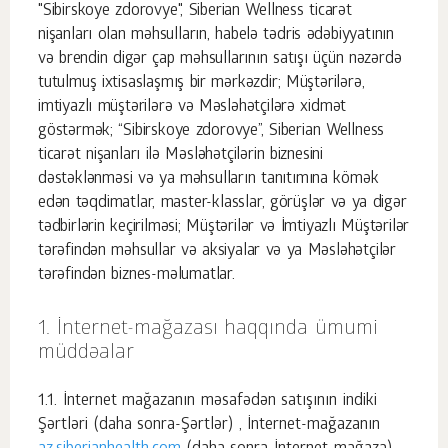
"Sibirskoye zdorovye", Siberian Wellness ticarət
nişanları olan məhsulların, habelə tədris ədəbiyyatının
və brendin digər çap məhsullarının satışı üçün nəzərdə
tutulmuş ixtisaslaşmış bir mərkəzdir; Müştərilərə,
imtiyazlı müştərilərə və Məsləhətçilərə xidmət
göstərmək; “Sibirskoye zdorovye”, Siberian Wellness
ticarət nişanları ilə Məsləhətçilərin biznesini
dəstəklənməsi və ya məhsulların tanıtımına kömək
edən təqdimatlar, master-klasslar, görüşlər və ya digər
tədbirlərin keçirilməsi; Müştərilər və İmtiyazlı Müştərilər
tərəfindən məhsullar və aksiyalar və ya Məsləhətçilər
tərəfindən biznes-məlumatlar.
İnternet-mağazası haqqında ümumi
müddəalar
İnternet mağazanın məsafədən satışının indiki
Şərtləri (daha sonra-Şərtlər) , İnternet-mağazanın