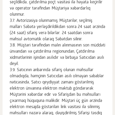
seçildikdə, çatdırılma poçt vasitəsi ilə həyata keçirilir
və operator tərəfindən Müştəriyə xəbərdarlıq
olunmur.
Avtorizasiya olunmamış Müştərilər, seçilmiş
malları Səbətə yerləşdirildikdən sonra 24 saat ərzində
(24 saat) sifariş verə bilərlər. 24 saatdan sonra
məhsul avtomatik olaraq Səbətdən silinir.
Müştəri tərəfindən malın alınmasının son müddəti
ünvandan və çatdırılma regionundan, Çatdırılma
xidmətlərinin işindən asılıdır və birbaşa Satıcıdan asılı
deyil.
Satıcının anbarında sifariş olunan məhsullar
olmadıqda, həmçinin Satıcıdan asılı olmayan səbəblər
nəticəsində, Satıcı qeydiyyat zamanı göstərilmiş
elektron ünvanına elektron məktub göndərərək
Müştərini xəbərdar edir və Sifarişdən bu məhsulları
çıxarmaq hüququna malikdir. Müştəri üç gün ərzində
elektron mesajda göstərilən link vasitəsi ilə silinmiş
məhsulları nəzərə alaraq, dəyişdirilmiş Sifarişi təsdiq