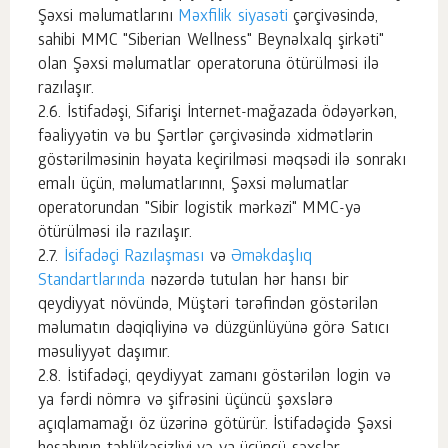
Şəxsi məlumatlarını
Məxfilik siyasəti
çərçivəsində,
sahibi MMC "Siberian Wellness" Beynəlxalq şirkəti"
olan Şəxsi məlumatlar operatoruna ötürülməsi ilə
razılaşır.
İstifadəşi, Sifarişi İnternet-mağazada ödəyərkən,
fəaliyyətin və bu Şərtlər çərçivəsində xidmətlərin
göstərilməsinin həyata keçirilməsi məqsədi ilə sonrakı
emalı üçün, məlumatlarınnı, Şəxsi məlumatlar
operatorundan "Sibir logistik mərkəzi" MMC-yə
ötürülməsi ilə razılaşır.
İsifadəçi Razılaşması
və
Əməkdaşlıq
Standartlarında
nəzərdə tutulan hər hansı bir
qeydiyyat növündə, Müştəri tərəfindən göstərilən
məlumatın dəqiqliyinə və düzgünlüyünə görə Satıcı
məsuliyyət daşımır.
İstifadəçi, qeydiyyat zamanı göstərilən login və
ya fərdi nömrə və şifrəsini üçüncü şəxslərə
açıqlamamağı öz üzərinə götürür. İstifadəçidə Şəxsi