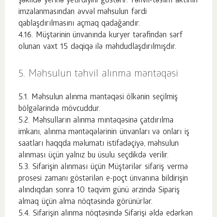
şəkildə yerinə yetirdiyini göstərir. Təhvil-təslim aktının
imzalanmasından əvvəl məhsulun fərdi
qablaşdırılmasını açmaq qadağandır.
Müştərinin ünvanında kuryer tərəfindən sərf
olunan vaxt 15 dəqiqə ilə məhdudlaşdırılmışdır.
Məhsulun təhvil alınma məntəqəsi
Məhsulun alınma məntəqəsi ölkənin seçilmiş
bölgələrində mövcuddur.
Məhsulların alınma mıntəqəsinə çatdırılma
imkanı, alınma məntəqələrinin ünvanları və onları iş
saatları haqqda məlumatı istifadəçiyə, məhsulun
alınması üçün yalnız bu üsulu seçdikdə verilir.
Sifarişin alınması üçün Müştərilər sifariş vermə
prosesi zamanı göstərilən e-poçt ünvanına bildirişin
alındıqdan sonra 10 təqvim günü ərzində Sipariş
almaq üçün alma nöqtəsində görünürlər.
Sifarişin alınma nöqtəsində Sifarişi əldə edərkən