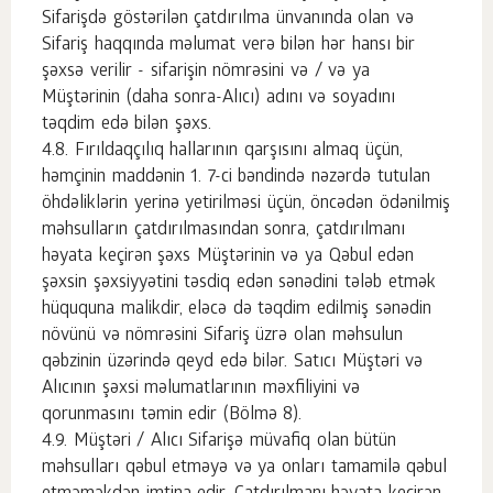
Sifarişdə göstərilən çatdırılma ünvanında olan və
Sifariş haqqında məlumat verə bilən hər hansı bir
şəxsə verilir - sifarişin nömrəsini və / və ya
Müştərinin (daha sonra-Alıcı) adını və soyadını
təqdim edə bilən şəxs.
Fırıldaqçılıq hallarının qarşısını almaq üçün,
həmçinin maddənin 1. 7-ci bəndində nəzərdə tutulan
öhdəliklərin yerinə yetirilməsi üçün, öncədən ödənilmiş
məhsulların çatdırılmasından sonra, çatdırılmanı
həyata keçirən şəxs Müştərinin və ya Qəbul edən
şəxsin şəxsiyyətini təsdiq edən sənədini tələb etmək
hüququna malikdir, eləcə də təqdim edilmiş sənədin
növünü və nömrəsini Sifariş üzrə olan məhsulun
qəbzinin üzərində qeyd edə bilər. Satıcı Müştəri və
Alıcının şəxsi məlumatlarının məxfiliyini və
qorunmasını təmin edir (Bölmə 8).
Müştəri / Alıcı Sifarişə müvafiq olan bütün
məhsulları qəbul etməyə və ya onları tamamilə qəbul