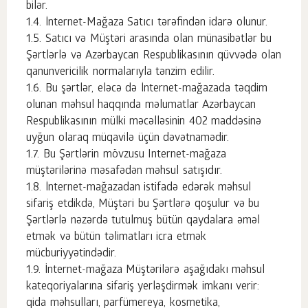
bilər.
İnternet-Mağaza Satıcı tərəfindən idarə olunur.
Satıcı və Müştəri arasında olan münasibətlər bu
Şərtlərlə və Azərbaycan Respublikasının qüvvədə olan
qanunvericilik normalarıyla tənzim edilir.
Bu şərtlər, eləcə də İnternet-mağazada təqdim
olunan məhsul haqqında məlumatlar Azərbaycan
Respublikasının mülki məcəlləsinin 402 maddəsinə
uyğun olaraq müqavilə üçün dəvətnamədir.
Bu Şərtlərin mövzusu Internet-mağaza
müştərilərinə məsafədən məhsul satışıdır.
İnternet-mağazadan istifadə edərək məhsul
sifariş etdikdə, Müştəri bu Şərtlərə qoşulur və bu
Şərtlərlə nəzərdə tutulmuş bütün qaydalara əməl
etmək və bütün təlimatları icra etmək
mücburiyyətindədir.
İnternet-mağaza Müştərilərə aşağıdakı məhsul
kateqoriyalarına sifariş yerləşdirmək imkanı verir:
qida məhsulları, parfümereya, kosmetika,