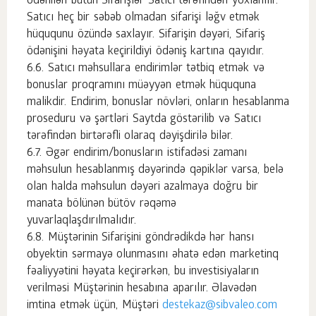
ödənilən bütün Sifarişlər Satıcı tərəfindən yoxlanılır.
Satıcı heç bir səbəb olmadan sifarişi ləğv etmək
hüququnu özündə saxlayır. Sifarişin dəyəri, Sifariş
ödənişini həyata keçirildiyi ödəniş kartına qayıdır.
Satıcı məhsullara endirimlər tətbiq etmək və
bonuslar proqramını müəyyən etmək hüququna
malikdir. Endirim, bonuslar növləri, onların hesablanma
proseduru və şərtləri Saytda göstərilib və Satıcı
tərəfindən birtərəfli olaraq dəyişdirilə bilər.
Əgər endirim/bonusların istifadəsi zamanı
məhsulun hesablanmış dəyərində qəpiklər varsa, belə
olan halda məhsulun dəyəri azalmaya doğru bir
manata bölünən bütöv rəqəmə
yuvarlaqlaşdırılmalıdır.
Müştərinin Sifarişini göndrədikdə hər hansı
obyektin sərmayə olunmasını əhatə edən marketinq
fəaliyyətini həyata keçirərkən, bu investisiyaların
verilməsi Müştərinin hesabına aparılır. Əlavədən
imtina etmək üçün, Müştəri
destekaz@sibvaleo.com