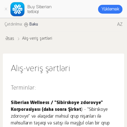
Buy Siberian
Yükləmək
tətbiqi
AZ
Çatdırılma:
Baku
Əsas
Alış-veriş şərtləri
Alış-veriş şərtləri
Terminlər:
Siberian Wellness / "Sibirskoye zdorovye"
Korporasiyası (daha sonra Şirkət
) - "Sibirskoye
zdorovye" və əlaqədar məhsul qrup nişanları ilə
məhsulların təşviqi və satışı ilə məşğul olan bir qrup