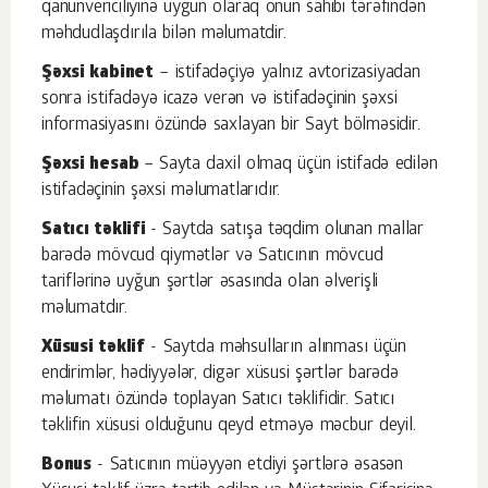
qanunvericiliyinə uyğun olaraq onun sahibi tərəfindən
məhdudlaşdırıla bilən məlumatdir.
Şəxsi kabinet
– istifadəçiyə yalnız avtorizasiyadan
sonra istifadəyə icazə verən və istifadəçinin şəxsi
informasiyasını özündə saxlayan bir Sayt bölməsidir.
Şəxsi hesab
– Sayta daxil olmaq üçün istifadə edilən
istifadəçinin şəxsi məlumatlarıdır.
Satıcı təklifi
- Saytda satışa təqdim olunan mallar
barədə mövcud qiymətlər və Satıcının mövcud
tariflərinə uyğun şərtlər əsasında olan əlverişli
məlumatdır.
Xüsusi təklif
- Saytda məhsulların alınması üçün
endirimlər, hədiyyələr, digər xüsusi şərtlər barədə
məlumatı özündə toplayan Satıcı təklifidir. Satıcı
təklifin xüsusi olduğunu qeyd etməyə məcbur deyil.
Bonus
- Satıcının müəyyən etdiyi şərtlərə əsasən