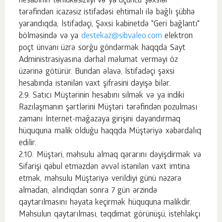
hesabının təhlükəsizliyi və ya üçüncü şəxslər
tərəfindən icazəsiz istifadəsi ehtimalı ilə bağlı şübhə
yarandıqda, İstifadəçi, Şəxsi kabinetdə "Geri bağlantı"
bölməsində və ya
destekaz@sibvaleo.com
elektron
poçt ünvanı üzrə sorğu göndərmək haqqda Sayt
Administrasiyasına dərhal məlumat verməyi öz
üzərinə götürür. Bundan əlavə, İstifadəçi şəxsi
hesabında istənilən vaxt şifrəsini dəyişə bilər.
Satıcı Müştərinin hesabını silmək və ya indiki
Razılaşmanın şərtlərini Müştəri tərəfindən pozulması
zamanı İnternet-mağazaya girişini dayandırmaq
hüququna malik olduğu haqqda Müştəriyə xəbərdalıq
edilir.
Müştəri, məhsulu almaq qərarını dəyişdirmək və
Sifarişi qəbul etməzdən əvvəl istənilən vaxt imtina
etmək, məhsulu Müştəriyə verildiyi günü nəzərə
almadan, alındıqdan sonra 7 gün ərzində
qaytarılmasını həyata keçirmək hüququna malikdir.
Məhsulun qaytarılması, təqdimat görünüşü, istehlakçı