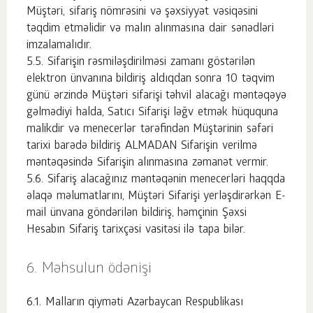
Müştəri, sifariş nömrəsini və şəxsiyyət vəsiqəsini
təqdim etməlidir və malın alınmasına dair sənədləri
imzalamalıdır.
Sifarişin rəsmiləşdirilməsi zamanı göstərilən
elektron ünvanına bildiriş aldıqdan sonra 10 təqvim
günü ərzində Müştəri sifarişi təhvil alacağı məntəqəyə
gəlmədiyi halda, Satıcı Sifarişi ləğv etmək hüququna
malikdir və menecerlər tərəfindən Müştərinin səfəri
tarixi barədə bildiriş ALMADAN Sifarişin verilmə
məntəqəsində Sifarişin alınmasına zəmanət vermir.
Sifariş alacağınız məntəqənin menecerləri haqqda
əlaqə məlumatlarını, Müştəri Sifarişi yerləşdirərkən E-
mail ünvana göndərilən bildiriş, həmçinin Şəxsi
Hesabın Sifariş tarixçəsi vasitəsi ilə tapa bilər.
Məhsulun ödənişi
Malların qiyməti Azərbaycan Respublikası