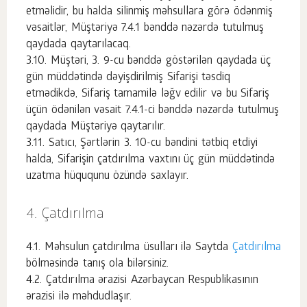
etməlidir, bu halda silinmiş məhsullara görə ödənmiş
vəsaitlər, Müştəriyə 7.4.1 bənddə nəzərdə tutulmuş
qaydada qaytarılacaq.
Müştəri, 3. 9-cu bənddə göstərilən qaydada üç
gün müddətində dəyişdirilmiş Sifarişi təsdiq
etmədikdə, Sifariş tamamilə ləğv edilir və bu Sifariş
üçün ödənilən vəsait 7.4.1-ci bənddə nəzərdə tutulmuş
qaydada Müştəriyə qaytarılır.
Satıcı, Şərtlərin 3. 10-cu bəndini tətbiq etdiyi
halda, Sifarişin çatdırılma vaxtını üç gün müddətində
uzatma hüququnu özündə saxlayır.
Çatdırılma
Məhsulun çatdırılma üsulları ilə Saytda
Çatdırılma
bölməsində tanış ola bilərsiniz.
Çatdırılma ərazisi Azərbaycan Respublikasının
ərazisi ilə məhdudlaşır.