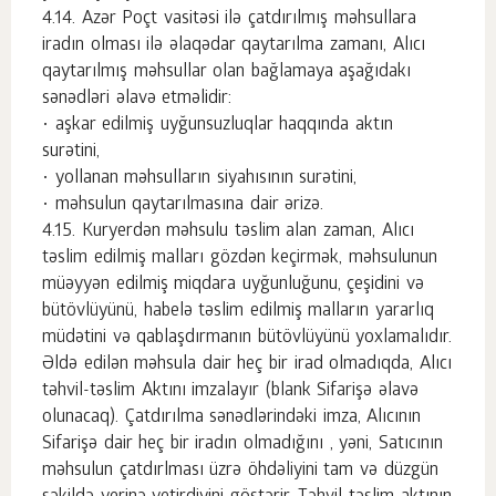
Azər Poçt vasitəsi ilə çatdırılmış məhsullara
iradın olması ilə əlaqədar qaytarılma zamanı, Alıcı
qaytarılmış məhsullar olan bağlamaya aşağıdakı
sənədləri əlavə etməlidir:
• aşkar edilmiş uyğunsuzluqlar haqqında aktın
surətini,
• yollanan məhsulların siyahısının surətini,
• məhsulun qaytarılmasına dair ərizə.
Kuryerdən məhsulu təslim alan zaman, Alıcı
təslim edilmiş malları gözdən keçirmək, məhsulunun
müəyyən edilmiş miqdara uyğunluğunu, çeşidini və
bütövlüyünü, habelə təslim edilmiş malların yararlıq
müdətini və qablaşdırmanın bütövlüyünü yoxlamalıdır.
Əldə edilən məhsula dair heç bir irad olmadıqda, Alıcı
təhvil-təslim Aktını imzalayır (blank Sifarişə əlavə
olunacaq). Çatdırılma sənədlərindəki imza, Alıcının
Sifarişə dair heç bir iradın olmadığını , yəni, Satıcının
məhsulun çatdırlması üzrə öhdəliyini tam və düzgün