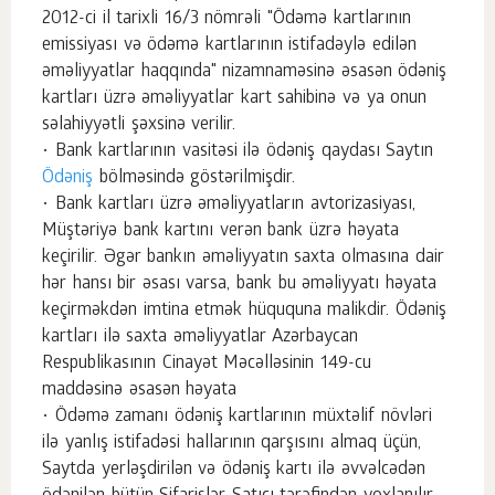
2012-ci il tarixli 16/3 nömrəli "Ödəmə kartlarının
emissiyası və ödəmə kartlarının istifadəylə edilən
əməliyyatlar haqqında" nizamnaməsinə əsasən ödəniş
kartları üzrə əməliyyatlar kart sahibinə və ya onun
səlahiyyətli şəxsinə verilir.
• Bank kartlarının vasitəsi ilə ödəniş qaydası Saytın
Ödəniş
bölməsində göstərilmişdir.
• Bank kartları üzrə əməliyyatların avtorizasiyası,
Müştəriyə bank kartını verən bank üzrə həyata
keçirilir. Əgər bankın əməliyyatın saxta olmasına dair
hər hansı bir əsası varsa, bank bu əməliyyatı həyata
keçirməkdən imtina etmək hüququna malikdir. Ödəniş
kartları ilə saxta əməliyyatlar Azərbaycan
Respublikasının Cinayət Məcəlləsinin 149-cu
maddəsinə əsasən həyata
• Ödəmə zamanı ödəniş kartlarının müxtəlif növləri
ilə yanlış istifadəsi hallarının qarşısını almaq üçün,
Saytda yerləşdirilən və ödəniş kartı ilə əvvəlcədən