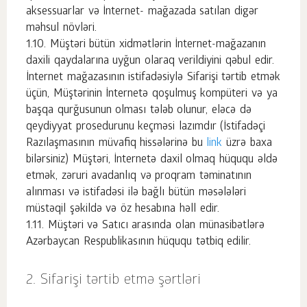
aksessuarlar və İnternet- mağazada satılan digər
məhsul növləri.
Müştəri bütün xidmətlərin İnternet-mağazanın
daxili qaydalarına uyğun olaraq verildiyini qəbul edir.
İnternet mağazasının istifadəsiylə Sifarişi tərtib etmək
üçün, Müştərinin İnternetə qoşulmuş kompüteri və ya
başqa qurğusunun olması tələb olunur, eləcə də
qeydiyyat prosedurunu keçməsi lazımdır (İstifadəçi
Razılaşmasının müvafiq hissələrinə bu
link
üzrə baxa
bilərsiniz) Müştəri, İnternetə daxil olmaq hüququ əldə
etmək, zəruri avadanlıq və proqram təminatının
alınması və istifadəsi ilə bağlı bütün məsələləri
müstəqil şəkildə və öz hesabına həll edir.
Müştəri və Satıcı arasında olan münasibətlərə
Azərbaycan Respublikasının hüququ tətbiq edilir.
Sifarişi tərtib etmə şərtləri