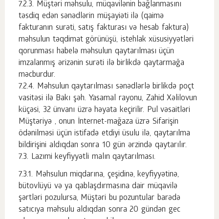
Müştəri məhsulu, müqavilənin bağlanmasını
təsdiq edən sənədlərin müşayiəti ilə (qaimə
fakturanın surəti, satış fakturası və hesab faktura)
məhsulun təqdimat görünüşü, istehlak xüsusiyyətləri
qorunması habelə məhsulun qaytarılması üçün
imzalanmış ərizənin surəti ilə birlikdə qaytarmağa
məcburdur.
Məhsulun qaytarılması sənədlərlə birlikdə poçt
vasitəsi ilə Bakı şəh. Yasamal rayonu, Zahid Xəlilovun
küçəsi, 32 ünvanı üzrə həyata keçirilir. Pul vəsaitləri
Müştəriyə , onun İnternet-mağaza üzrə Sifarişin
ödənilməsi üçün istifadə etdiyi üsulu ilə, qaytarılma
bildirişini aldıqdan sonra 10 gün ərzində qaytarılır.
Lazımi keyfiyyətli malın qaytarılması.
Məhsulun miqdarına, çeşidinə, keyfiyyətinə,
bütovlüyü və ya qablaşdırmasına dair müqavilə
şərtləri pozulursa, Müştəri bu pozuntular barədə
satıcıya məhsulu aldıqdan sonra 20 gündən gec