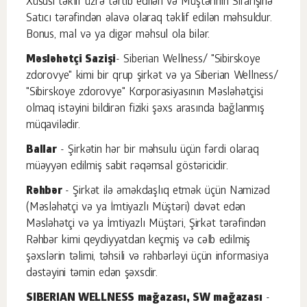
Xüsusi təklif üzrə tərtib edilən və Müştərinin Sifarişinə
Satıcı tərəfindən əlavə olaraq təklif edilən məhsuldur.
Bonus, mal və ya digər məhsul ola bilər.
Məsləhətçi Sazişi
- Siberian Wellness/ "Sibirskoye
zdorovye" kimi bir qrup şirkət və ya Siberian Wellness/
"Sibirskoye zdorovye" Korporasiyasının Məsləhətçisi
olmaq istəyini bildirən fiziki şəxs arasında bağlanmış
müqavilədir.
Ballar
- Şirkətin hər bir məhsulu üçün fərdi olaraq
müəyyən edilmiş sabit rəqəmsal göstəricidir.
Rəhbər
- Şirkət ilə əməkdaşlıq etmək üçün Namizəd
(Məsləhətçi və ya İmtiyazlı Müştəri) dəvət edən
Məsləhətçi və ya İmtiyazlı Müştəri, Şirkət tərəfindən
Rəhbər kimi qeydiyyatdan keçmiş və cəlb edilmiş
şəxslərin təlimi, təhsili və rəhbərləyi üçün informasiya
dəstəyini təmin edən şəxsdir.
SIBERIAN WELLNESS mağazası, SW mağazası
-