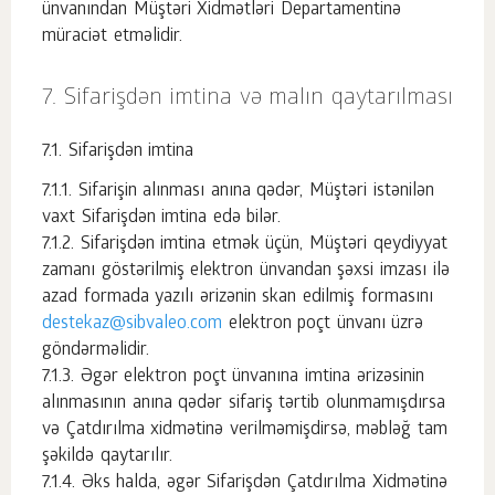
ünvanından Müştəri Xidmətləri Departamentinə
müraciət etməlidir.
Sifarişdən imtina və malın qaytarılması
Sifarişdən imtina
Sifarişin alınması anına qədər, Müştəri istənilən
vaxt Sifarişdən imtina edə bilər.
Sifarişdən imtina etmək üçün, Müştəri qeydiyyat
zamanı göstərilmiş elektron ünvandan şəxsi imzası ilə
azad formada yazılı ərizənin skan edilmiş formasını
destekaz@sibvaleo.com
elektron poçt ünvanı üzrə
göndərməlidir.
Əgər elektron poçt ünvanına imtina ərizəsinin
alınmasının anına qədər sifariş tərtib olunmamışdırsa
və Çatdırılma xidmətinə verilməmişdirsə, məbləğ tam
şəkildə qaytarılır.
Əks halda, əgər Sifarişdən Çatdırılma Xidmətinə