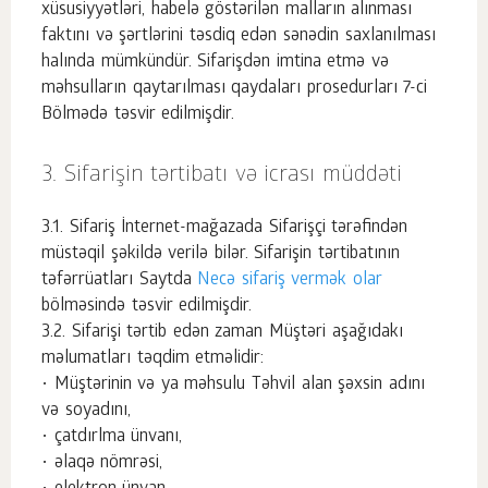
xüsusiyyətləri, habelə göstərilən malların alınması
faktını və şərtlərini təsdiq edən sənədin saxlanılması
halında mümkündür. Sifarişdən imtina etmə və
məhsulların qaytarılması qaydaları prosedurları 7-ci
Bölmədə təsvir edilmişdir.
Sifarişin tərtibatı və icrası müddəti
Sifariş İnternet-mağazada Sifarişçi tərəfindən
müstəqil şəkildə verilə bilər. Sifarişin tərtibatının
təfərrüatları Saytda
Necə sifariş vermək olar
bölməsində təsvir edilmişdir.
Sifarişi tərtib edən zaman Müştəri aşağıdakı
məlumatları təqdim etməlidir:
• Müştərinin və ya məhsulu Təhvil alan şəxsin adını
və soyadını,
• çatdırlma ünvanı,
• əlaqə nömrəsi,