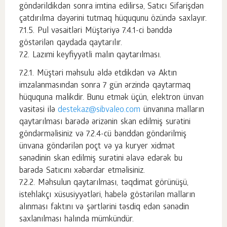
göndərildikdən sonra imtina edilirsə, Satıcı Sifarişdən
çatdırılma dəyərini tutmaq hüququnu özündə saxlayır.
Pul vəsaitləri Müştəriyə 7.4.1-ci bənddə
göstərilən qaydada qaytarılır.
Lazımi keyfiyyətli malın qaytarılması.
Müştəri məhsulu əldə etdikdən və Aktın
imzalanmasından sonra 7 gün ərzində qaytarmaq
hüququna malikdir. Bunu etmək üçün, elektron ünvan
vasitəsi ilə
destekaz@sibvaleo.com
ünvanına malların
qaytarılması barədə ərizənin skan edilmiş surətini
göndərməlisiniz və 7.2.4-cü bənddən göndərilmiş
ünvana göndərilən poçt və ya kuryer xidmət
sənədinin skan edilmiş surətini əlavə edərək bu
barədə Satıcını xəbərdar etməlisiniz.
Məhsulun qaytarılması, təqdimat görünüşü,
istehlakçı xüsusiyyətləri, habelə göstərilən malların
alınması faktını və şərtlərini təsdiq edən sənədin
saxlanılması halında mümkündür.