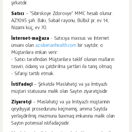
şirkətdir.
Satıcı
– "Sibirskoye Zdorovye" MMC hesab olunur.
AZ1095 şəh. Bakı, Səbail rayonu, Bülbül pr, ev 14,
Nizami küç, ev 70.
İnternet-mağaza
- Satıcıya məxsus və İnternet
ünvanı olan
az.siberianhealth.com
bir saytdır, o
Müştərilərə imkan verir:
• Satıcı tərəfindən Müştərilərə təklif olunan malların
təsviri, ödəniş və çatdırılma şərtləri ilə tanış olmaq
• Sifarişi tərtib etmək.
İstifadəçi
– Şirkətdə Məsləhətçi və ya İmtiyazlı
müştəri statusuna malik olan Saytın ziyarətçisidir.
Ziyarətçi
– Məsləhətçi və ya İmtiyazlı müştərinin
qeydiyyat prosedurunu keçməmiş, amma Saytda
yerləşdirilmiş məzmuna baxmaq imkanına malik olan
Saytın potensial istifadəçisidir.