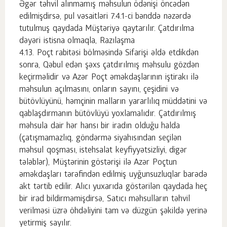
Əgər təhvil alınmamış məhsulun ödənişi öncədən
edilmişdirsə, pul vəsaitləri 7.4.1-ci bənddə nəzərdə
tutulmuş qaydada Müştəriyə qaytarılır. Çatdırılma
dəyəri istisna olmaqla, Razılaşma
Poçt rabitəsi bölməsində Sifarişi əldə etdikdən
sonra, Qəbul edən şəxs çatdırılmış məhsulu gözdən
keçirməlidir və Azər Poçt əməkdaşlarının iştirakı ilə
məhsulun açılmasını, onların sayını, çeşidini və
bütövlüyünü, həmçinin malların yararlılıq müddətini və
qablaşdırmanın bütövlüyü yoxlamalıdır. Çatdırılmış
məhsula dair hər hansı bir iradın olduğu halda
(çatışmamazlıq, göndərmə siyahısından seçilən
məhsul qoşması, istehsalat keyfiyyətsizliyi, digər
tələblər), Müştərinin göstərişi ilə Azər Poçtun
əməkdaşları tərəfindən edilmiş uyğunsuzluqlar barədə
akt tərtib edilir. Alıcı yuxarıda göstərilən qaydada heç
bir irad bildirməmişdirsə, Satıcı məhsulların təhvil
verilməsi üzrə öhdəliyini tam və düzgün şəkildə yerinə
yetirmiş sayılır.