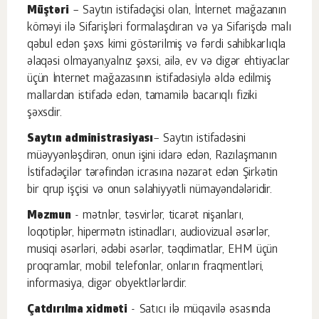
Müştəri
– Saytın istifadəçisi olan, İnternet mağazanın
köməyi ilə Sifarişləri formalaşdıran və ya Sifarişdə malı
qəbul edən şəxs kimi göstərilmiş və fərdi sahibkarlıqla
əlaqəsi olmayan,yalnız şəxsi, ailə, ev və digər ehtiyaclar
üçün İnternet mağazasının istifadəsiylə əldə edilmiş
mallardan istifadə edən, tamamilə bacarıqlı fiziki
şəxsdir.
Saytın administrasiyası
– Saytın istifadəsini
müəyyənləşdirən, onun işini idarə edən, Razılaşmanın
İstifadəçilər tərəfindən icrasına nəzarət edən Şirkətin
bir qrup işçisi və onun səlahiyyətli nümayəndələridir.
Məzmun
- mətnlər, təsvirlər, ticarət nişanları,
loqotiplər, hipermətn istinadları, audiovizual əsərlər,
musiqi əsərləri, ədəbi əsərlər, təqdimatlar, EHM üçün
proqramlar, mobil telefonlar, onların fraqmentləri,
informasiya, digər obyektlərlərdir.
Çatdırılma xidməti
- Satıcı ilə müqavilə əsasında