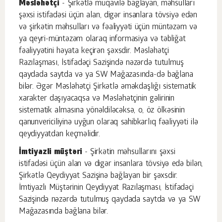
Məsləhətçi
- Şirkətlə müqavilə bağlayan, məhsulları
şəxsi istifadəsi üçün alan, digər insanlara tövsiyə edən
və şirkətin məhsulları və fəaliyyəti üçün müntəzəm və
ya qeyri-müntəzəm olaraq informasiya və təbliğat
fəaliyyətini həyata keçirən şəxsdir. Məsləhətçi
Razılaşması, İstifadəçi Sazişində nəzərdə tutulmuş
qaydada saytda və ya SW Mağazasında-də bağlana
bilər. Əgər Məsləhətçi Şirkətlə əməkdaşlığı sistematik
xarakter daşıyacaqsa və Məsləhətçinin gəlirinin
sistematik almasına yönəldiləcəksə, o, öz ölkəsinin
qanunvericiliyinə uyğun olaraq sahibkarlıq fəaliyyəti ilə
qeydiyyatdan keçməlidir.
İmtiyazli müştəri
- Şirkətin məhsullarını şəxsi
istifadəsi üçün alan və digər insanlara tövsiyə edə bilən,
Şirkətlə Qeydiyyat Sazişinə bağlayan bir şəxsdir.
İmtiyazlı Müştərinin Qeydiyyat Razılaşması, İstifadəçi
Sazişində nəzərdə tutulmuş qaydada saytda və ya SW
Mağazasında bağlana bilər.