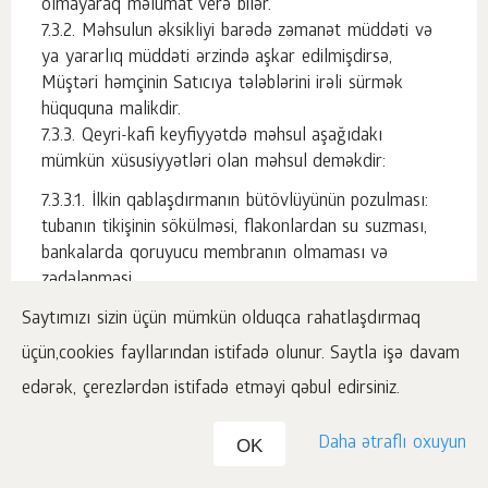
olmayaraq məlumat verə bilər.
Məhsulun əksikliyi barədə zəmanət müddəti və
ya yararlıq müddəti ərzində aşkar edilmişdirsə,
Müştəri həmçinin Satıcıya tələblərini irəli sürmək
hüququna malikdir.
Qeyri-kafi keyfiyyətdə məhsul aşağıdakı
mümkün xüsusiyyətləri olan məhsul deməkdir:
İlkin qablaşdırmanın bütövlüyünün pozulması:
tubanın tikişinin sökülməsi, flakonlardan su suzması,
bankalarda qoruyucu membranın olmaması və
zədələnməsi.
Normativ sənədlərin tələblərinə cavab
Saytımızı sizin üçün mümkün olduqca rahatlaşdırmaq
verməyən ilkin və istehlak qablaşdırmasının
üçün,cookies fayllarından istifadə olunur. Saytla işə davam
markalanması: yararlıq müddətinin qrafik tərtibatının
və seriya nömrəsinin yoxluğu (istehsal tarixi, son
edərək, çerezlərdən istifadə etməyi qəbul edirsiniz.
istifadə tarixi); tutqun, ikiqat çapın mövcudluğu,
mətndə düzensiz xətlərin olması, ləkələr, bulanıq çap;
Daha ətraflı oxuyun
OK
boya ləkələri; etkitekin olmaması.