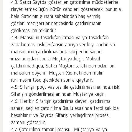
Satıcı Saytda göstərilən çatdırılma müddətlərinə
riayət etmək üçün, bütün cəhdləri göstərəcək, bununla
belə Satıcının günahı səbəbindən baş vermiş
gözlənilməz şərtlər nəticəsində çatdırılmanın
gecikməsi mümkündür.
Məhsulun təsadüfən itməsi və ya təsadüfən
zədələnməsi riski, Sifarişin alıcıya verildiyi andan və
məhsulların çatdırılmasını təsdiq edən sənədi
imzaladıqdan sonra Müştəriyə keçir. Məhsul
çatdırılmadıqda, Satıcı Müştəri tərəfindən ödənilən
məhsulun dəyərini Müştəri Xidmətindən malın
itirilməsini təsdiqlədikdən sonra qaytarır.
Sifarişin poçt vasitəsi ilə çatdırılması halında, risk
Sifarişin göndərilməsi anından Müştəriyə keçir.
Hər bir Sifarişin çatdırılma dəyəri, çatdırılma
sahəsi, seçilən çatdırılma üsulu əsasında fərdi şəkildə
hesablanır və Saytda Sifarişi yerləşdirmə prosesi
zamanı göstərilir.
Çatdırılma zamanı məhsul, Müştəriyə və ya