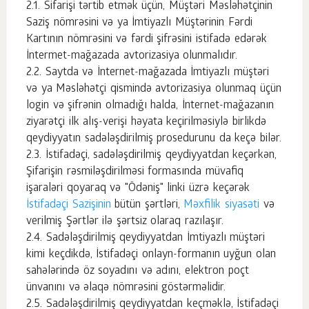
Sifarişi tərtib etmək üçün, Müştəri Məsləhətçinin
Saziş nömrəsini və ya İmtiyazlı Müştərinin Fərdi
Kartının nömrəsini və fərdi şifrəsini istifadə edərək
İntermet-mağazada avtorizasiya olunmalıdır.
Saytda və İnternet-mağazada İmtiyazlı müştəri
və ya Məsləhətçi qismində avtorizasiya olunmaq üçün
login və şifrənin olmadığı halda, İnternet-mağazanın
ziyarətçi ilk alış-verişi həyata keçirilməsiylə birlikdə
qeydiyyatın sadələşdirilmiş prosedurunu da keçə bilər.
İstifadəçi, sadələşdirilmiş qeydiyyatdan keçərkən,
Şifarişin rəsmiləşdirilməsi formasında müvafiq
işaraləri qoyaraq və "Ödəniş" linki üzrə keçərək
İstifadəçi Sazişinin
bütün şərtləri,
Məxfilik siyasəti
və
verilmiş Şərtlər ilə şərtsiz olaraq razılaşır.
Sadələşdirilmiş qeydiyyatdan İmtiyazlı müştəri
kimi keçdikdə, İstifadəçi onlayn-formanın uyğun olan
sahələrində öz soyadını və adını, elektron poçt
ünvanını və əlaqə nömrəsini göstərməlidir.
Sadələşdirilmiş qeydiyyatdan keçməklə, İstifadəçi