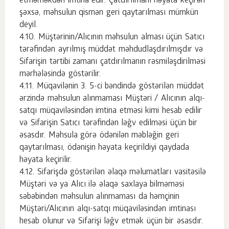
etməməkdən imtina edir. Çatdırılmanı həyata keçirən
şəxsə, məhsulun qismən geri qaytarılması mümkün
deyil.
Müştərinin/Alıcının məhsulun alması üçün Satıcı
tərəfindən ayrılmış müddət məhdudlaşdırılmışdır və
Sifarişin tərtibi zamanı çatdırılmanın rəsmiləşdirilməsi
mərhələsində göstərilir.
Müqavilənin 3. 5-ci bəndində göstərilən müddət
ərzində məhsulun alınmaması Müştəri / Alıcının alqı-
satqı müqaviləsindən imtina etməsi kimi hesab edilir
və Sifarişin Satıcı tərəfindən ləğv edilməsi üçün bir
əsasdır. Məhsula görə ödənilən məbləğin geri
qaytarılması, ödənişin həyata keçirildiyi qaydada
həyata keçirilir.
Sifarişdə göstərilən əlaqə məlumatları vasitəsilə
Müştəri və ya Alıcı ilə əlaqə saxlaya bilməməsi
səbəbindən məhsulun alınmaması da həmçinin
Müştəri/Alıcının alqı-satqı müqaviləsindən imtinası
hesab olunur və Sifarişi ləğv etmək üçün bir əsasdır.