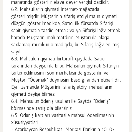
manatında göstərilir əlavə dəyər vergisi daxildir.
Məhsulların qiyməti İnternet-mağazada
göstərilmişdir. Müştərinin sifariş etdiyi malın qiyməti
düzgün göstərilmədikdə, Satıcı ilk fürsətdə Sifarişi
sabit qiymətlə təsdiq etmək və ya Sifarişi ləğv etmək
barədə Müştərini məlumatdırır. Müştəri ilə əlaqə
saxlamaq mümkün olmadıqda, bu Sifariş ləğv edilmiş
sayılır.
Məhsulun qiyməti birtərəfli qaydada Satıcı
tərəfindən dəyişdirilə bilər. Məhsulun qiyməti Sifarişin
tərtib edilməsinin son mərhələsində göstərilir və
Müştəri "Ödəmək" düyməsini basdığı andan etibarlıdır.
Eyni zamanda Müştərinin sifariş etdiyi məhsulların
qiyməti dəyişə bilməz.
Məhsulun ödəniş üsulları ilə Saytda "Ödəniş"
bölməsində tanış ola bilərsiniz.
Ödəniş kartları vasitəsilə məhsul ödənilməsinin
xüsusiyyətləri.
• Azərbaycan Respublikası Mərkəzi Bankının 10. 07.