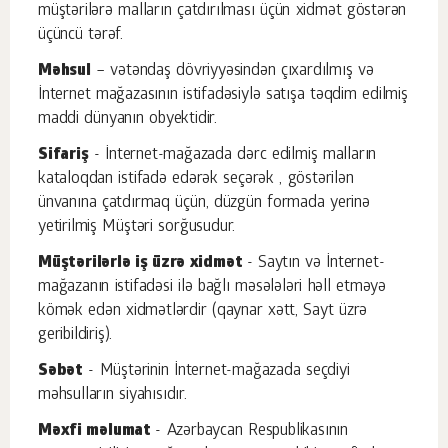
müştərilərə malların çatdırılması üçün xidmət göstərən
üçüncü tərəf.
Məhsul
– vətəndaş dövriyyəsindən çıxardılmış və
İnternet mağazasının istifadəsiylə satışa təqdim edilmiş
maddi dünyanın obyektidir.
Sifariş
- İnternet-mağazada dərc edilmiş malların
kataloqdan istifadə edərək seçərək , göstərilən
ünvanına çatdırmaq üçün, düzgün formada yerinə
yetirilmiş Müştəri sorğusudur.
Müştərilərlə iş üzrə xidmət
- Saytın və İnternet-
mağazanın istifadəsi ilə bağlı məsələləri həll etməyə
kömək edən xidmətlərdir (qaynar xətt, Sayt üzrə
geribildiriş).
Səbət
- Müştərinin İnternet-mağazada seçdiyi
məhsulların siyahısıdır.
Məxfi məlumat
- Azərbaycan Respublikasının