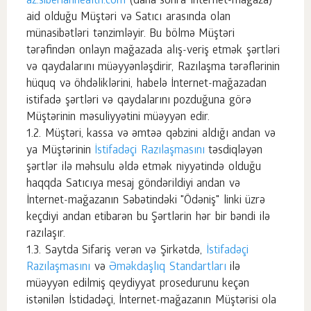
az.siberianhealth.com
(daha sonra İnternet-mağaza)
aid olduğu Müştəri və Satıcı arasında olan
münasibətləri tənzimləyir. Bu bölmə Müştəri
tərəfindən onlayn mağazada alış-veriş etmək şərtləri
və qaydalarını müəyyənləşdirir, Razılaşma tərəflərinin
hüquq və öhdəliklərini, habelə İnternet-mağazadan
istifadə şərtləri və qaydalarını pozduğuna görə
Müştərinin məsuliyyətini müəyyən edir.
Müştəri, kassa və əmtəə qəbzini aldığı andan və
ya Müştərinin
İstifadəçi Razılaşmasını
təsdiqləyən
şərtlər ilə məhsulu əldə etmək niyyətində olduğu
haqqda Satıcıya mesaj göndərildiyi andan və
İnternet-mağazanın Səbətindəki "Ödəniş" linki üzrə
keçdiyi andan etibarən bu Şərtlərin hər bir bəndi ilə
razılaşır.
Saytda Sifariş verən və Şirkətdə,
İstifadəçi
Razılaşmasını
və
Əməkdaşlıq Standartları
ilə
müəyyən edilmiş qeydiyyat prosedurunu keçən
istənilən İstidadəçi, İnternet-mağazanın Müştərisi ola