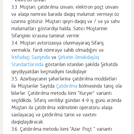
• elektron ünvan.
Müştəri, çatdırılma ünvanı, elektron poçt ünvanı
və əlaqə nəmrəsi barədə dəqiq məlumat verməyi öz
üzərinə götürür. Müştəri qeyri-dəqiq və / və ya səhv
məlumatları göstərdiyi halda, Satıcı Müştərinin
Sifarişinin icrasına təminat vermir.
Müştəri avtorizasiya olunmayaraq Sifariş
verməklə, fərdi nömrəyə sahib olmadığını və
İstifadəçi Sazişində
və
Şirkətin Əməkdaşlıq
Standartlarında
göstərilən istənilən şəkildə Şirkətdə
qeydiyyatdan keçmədiyini təsdiqləyir.
Azərbaycanın şəhərlərinə çatdırılma müddətləri
ilə Müştərilər Saytda
Çatdırılma
bölməsində tanış ola
bilərlər. Çatdırılma metodu kimi "Kuryer" variantı
seçildikdə, Sifariş verildiyi gündən 4-9 iş günü ərzində
Müştəri ilə çatdırılma xidmətinin operatoru əlaqə
saxlayacaq və çatdırılma tarixi və vaxtını
dəqiqləşdirəcək.
Çatdırılma metodu kimi "Azər Poçt " variantı