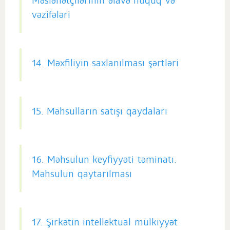
Məsləhətçilərinin əlavə hüquq və
vəzifələri
14. Məxfiliyin saxlanılması şərtləri
15. Məhsulların satışı qaydaları
16. Məhsulun keyfiyyəti təminatı.
Məhsulun qaytarılması
17. Şirkətin intellektual mülkiyyət