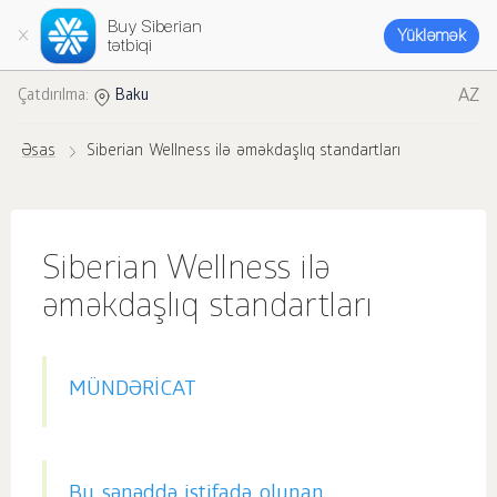
Buy Siberian
Yükləmək
tətbiqi
AZ
Çatdırılma:
Baku
Əsas
Siberian Wellness ilə əməkdaşlıq standartları
Siberian Wellness ilə
əməkdaşlıq standartları
MÜNDƏRİCAT
Bu sənəddə istifadə olunan