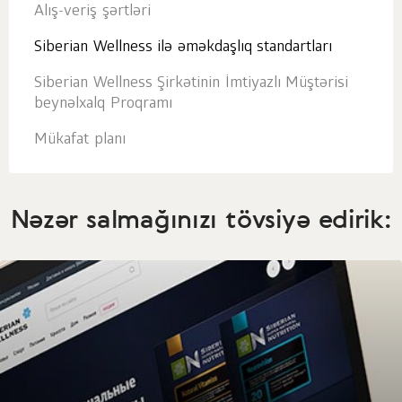
Alış-veriş şərtləri
Siberian Wellness ilə əməkdaşlıq standartları
Siberian Wellness Şirkətinin İmtiyazlı Müştərisi
beynəlxalq Proqramı
Mükafat planı
Nəzər salmağınızı tövsiyə edirik: