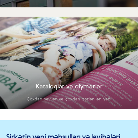
Kataloqlar və qiymətlər
Çoxdan sevilən və çoxdan gözlənilən yeni
Şirkətin yeni məhsulları və layihələri