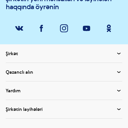
haqqında öyrənin
Şirkət
Qazanclı alın
Yardım
Şirkətin layihələri