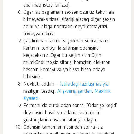
aparmaq istəyirsinizsə).
Əgər siz bağlamanı şəxsən özünüz təhvil ala
bilməyəcəksinizsə, sifarişi alacaq digər şəxsin
adını və əlaqə nömrəsini qeyd etməyinizi
tövsiyyə edirik.
Çatdırılma üsulunu seçdikdən sonra, bank
kartının köməyi ilə sifarişin ödənişinə
keçəçəksiniz. Əgər bu seçim sizin üçün
mümkündürsə,siz sifarişi həmçinin elektron
hesabın köməyi və ya hissə-hissə ödəyə
bilərsiniz.
Növbəti addım –
İstifadəçi razılaşmasıyla
razılığın təsdiqi,
Alış-veriş şərtləri
,
Məxfilik
siyasəti
.
Formanı doldurduqdan sonra, "Ödənişə keçid"
düyməsini basın və ödəmə sisteminin
göstərişlərinə əsasən sifarişi ödəyin.
Ödənişin tamamlanmasından sonra ,siz