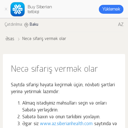
Buy Siberian
Yükləmək
tətbiqi
AZ
Çatdırılma:
Baku
Əsas
Necə sifariş vermək olar
Necə sifariş vermək olar
Saytda sifarişi həyata keçirmək üçün, növbəti şərtləri
yerinə yetirmək lazımdır:
Almaq istədiyiniz məhsulları seçin və onları
Səbətə yerləşdirin.
Səbətə baxın və onun tərkibini yoxlayın.
Əgər siz
www.az.siberianhealth.com
saytında və