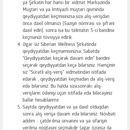
ya Şirkətin hər hansı bir xidmət Mərkəzində
Müştəri və ya İmtiyazlı müştəri qismində
qeydiyyatdan keçmisinizsə,sizə alış-verişdən
öncə daxil olmanızı (Sazişin nömrəsi və şifrəni
daxil edin), sonra isə bu təlimatın 5-ci bəndinə
keçmənizi tövsiyyə edirik.
Əgər siz Siberian Wellness Şirkətində
qeydiyyatdan keçməmisinizsə, Səbətdə
"Qeydiyyatdan keçərək davam edin" bəndini
seçərək qeydiyyatdan keçə bilərsiniz. Həmçinin
siz "Sürətli alış-veriş" xidmətindən istifadə
edərək , qeydiyyatdan keçmədən də alış-veriş
edə bilərsiniz. Bu halda sizə,sonrakı alış-
verişlərin ödənişi üçün istifadə edə biləcəyiniz
ballar hesablanmır.
Saytda qeydiyyatdan və ya daxil olduqdan
sonra alış-verişə davam edə bilərsiniz. Növbəti
addım - çatdırılma ünvanını və ya sifarişin
verilmə nöqtəsini seçməkdir (əgər özünüz ilə