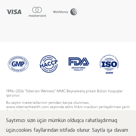
1996
–2026 "Siberian Welness" MMC Beynəlxalq şirkəti Bütün hüquqlar
qorunur.
Bu saytın materiallarının yenidən bərpa olunması,
www.siberianhealth.com saytında aktiv linkin məcburi yerləşdirməsi şərti
ilə mümkündür.
Saytımızı sizin üçün mümkün olduqca rahatlaşdırmaq
İstifadəçi razılaşması
Məxfilik haqqında
üçün,cookies fayllarından istifadə olunur. Saytla işə davam