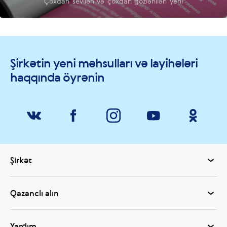
Çoxdan sevilən və çoxdan gözlənilən yeni
Şirkətin yeni məhsulları və layihələri
haqqında öyrənin
Şirkət
Qazanclı alın
Yardım