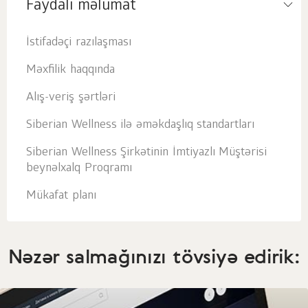
Faydalı məlumat
İstifadəçi razılaşması
Məxfilik haqqında
Alış-veriş şərtləri
Siberian Wellness ilə əməkdaşlıq standartları
Siberian Wellness Şirkətinin İmtiyazlı Müştərisi
beynəlxalq Proqramı
Mükafat planı
Nəzər salmağınızı tövsiyə edirik: