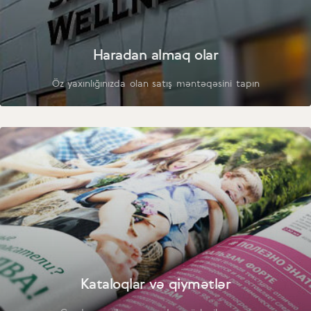
Haradan almaq olar
Öz yaxınlığınızda olan satış məntəqəsini tapın
Kataloqlar və qiymətlər