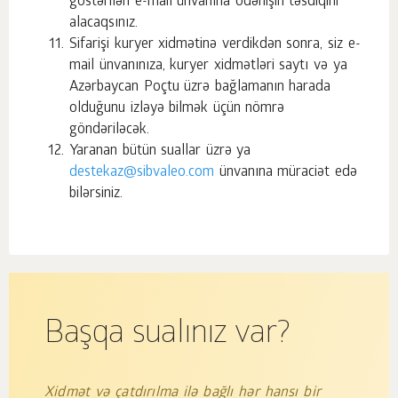
göstərilən e-mail ünvanına ödənişin təsdiqini
alacaqsınız.
Sifarişi kuryer xidmətinə verdikdən sonra, siz e-
mail ünvanınıza, kuryer xidmətləri saytı və ya
Azərbaycan Poçtu üzrə bağlamanın harada
olduğunu izləyə bilmək üçün nömrə
göndəriləcək.
Yaranan bütün suallar üzrə ya
destekaz@sibvaleo.com
ünvanına müraciət edə
bilərsiniz.
Başqa sualınız var?
Xidmət və çatdırılma ilə bağlı hər hansı bir