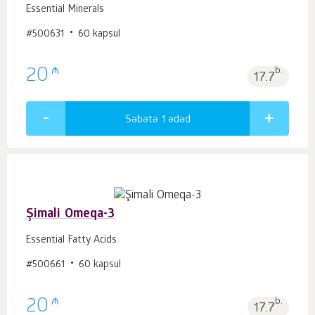
Essential Minerals
#500631
60 kapsul
₼
20
b.
17.7
Səbətə 1
ədəd
Şimali Omeqa-3
Essential Fatty Acids
#500661
60 kapsul
₼
20
b.
17.7