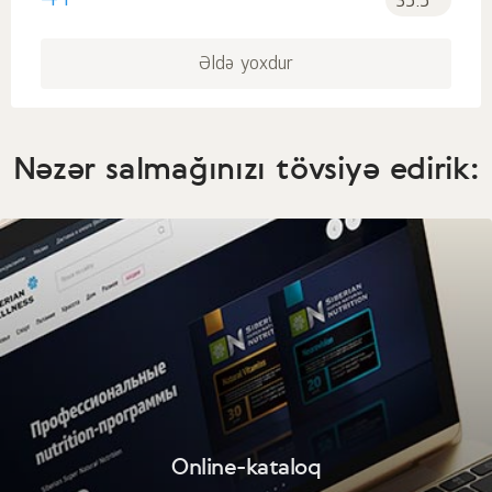
41
35.5
Əldə yoxdur
Nəzər salmağınızı tövsiyə edirik:
Online-kataloq