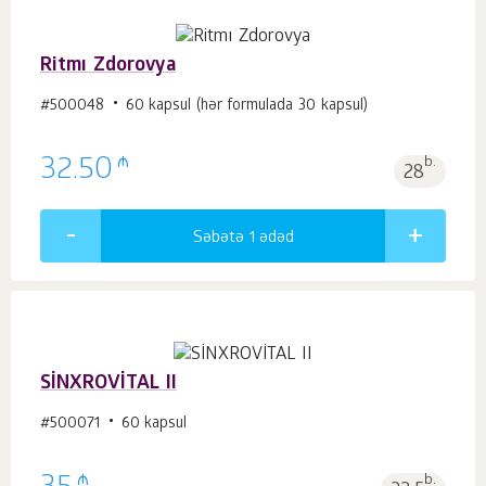
Ritmı Zdorovya
#500048
60 kapsul (hər formulada 30 kapsul)
₼
32.50
b.
28
Səbətə 1
ədəd
SİNXROVİTAL II
#500071
60 kapsul
₼
b.