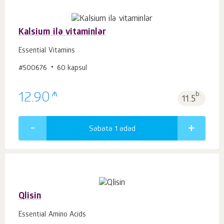
Kalsium ilə vitaminlər
Essential Vitamins
#500676
60 kapsul
₼
12.90
b.
11.5
Səbətə 1
ədəd
Qlisin
Essential Amino Acids