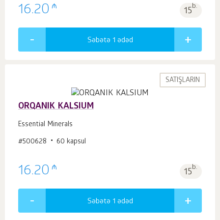
₼
16.20
b.
15
Səbətə 1
ədəd
SATIŞLARIN
ORQANIK KALSIUM
Essential Minerals
#500628
60 kapsul
₼
16.20
b.
15
Səbətə 1
ədəd