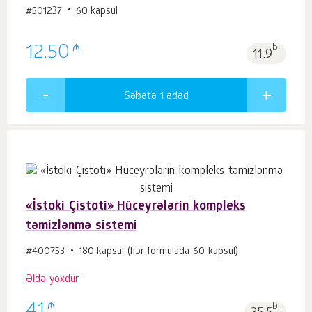
#501237
60 kapsul
₼
12.50
b.
11.9
Səbətə 1
ədəd
«İstoki Çistoti» Hüceyrələrin kompleks
təmizlənmə sistemi
#400753
180 kapsul (hər formulada 60 kapsul)
Əldə yoxdur
₼
b.