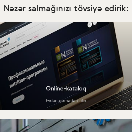
Nəzər salmağınızı tövsiyə edirik:
Online-kataloq
Evdən çıxmadan alın