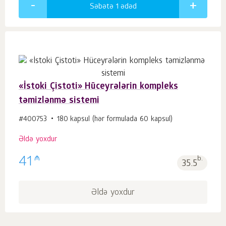
Səbətə 1
ədəd
«İstoki Çistoti» Hüceyrələrin kompleks
təmizlənmə sistemi
#400753
180 kapsul (hər formulada 60 kapsul)
Əldə yoxdur
₼
41
b.
35.5
Əldə yoxdur