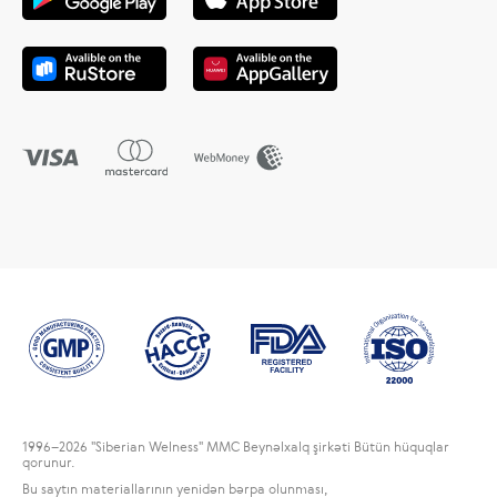
1996
–2026 "Siberian Welness" MMC Beynəlxalq şirkəti Bütün hüquqlar
qorunur.
Bu saytın materiallarının yenidən bərpa olunması,