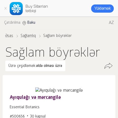
Buy Siberian
Yükləmək
tətbiqi
AZ
Çatdırılma:
Baku
Əsas
Sağlamlıq
Sağlam böyrəklər
Sağlam böyrəklər
Üzrə çeşidləmək:
əldə olması üzrə
Ayıqulağı və mərcangilə
Essential Botanics
#500656
30 kapsul