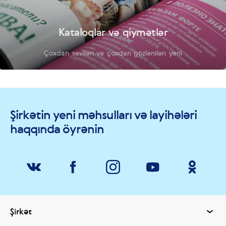
Kataloqlar və qiymətlər
Çoxdan sevilən və çoxdan gözlənilən yeni
Şirkətin yeni məhsulları və layihələri
haqqında öyrənin
Şirkət