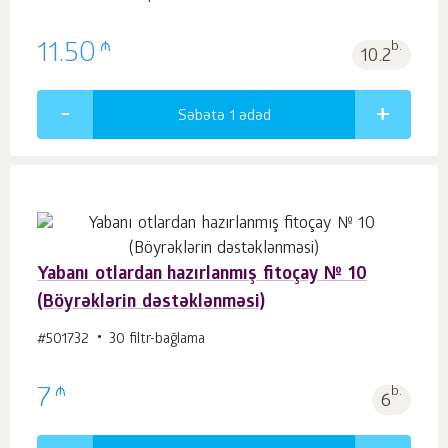
₼
11.50
b.
10.2
Səbətə 1
ədəd
Yabanı otlardan hazırlanmış fitoçay № 10
(Böyrəklərin dəstəklənməsi)
#501732
30 filtr-bağlama
₼
7
b.
6