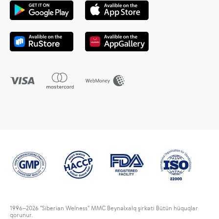
1996
–2026 "Siberian Welness" MMC Beynəlxalq şirkəti Bütün hüquqlar
qorunur.