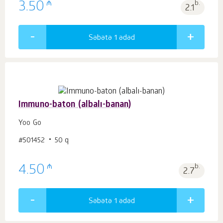
₼
3.50
b.
2.1
Səbətə 1
ədəd
Immuno-baton (albalı-banan)
Yoo Gо
#501452
50 q
₼
4.50
b.
2.7
Səbətə 1
ədəd