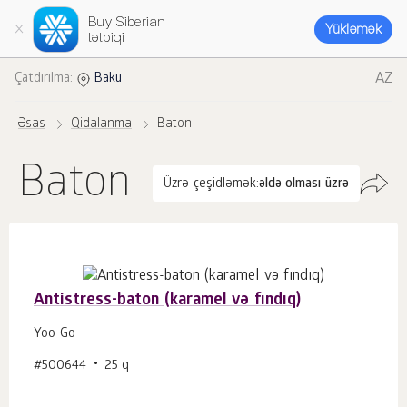
Buy Siberian
Yükləmək
tətbiqi
AZ
Çatdırılma:
Baku
Əsas
Qidalanma
Baton
Baton
Üzrə çeşidləmək:
əldə olması üzrə
Antistress-baton (karamel və fındıq)
Yoo Gо
#500644
25 q