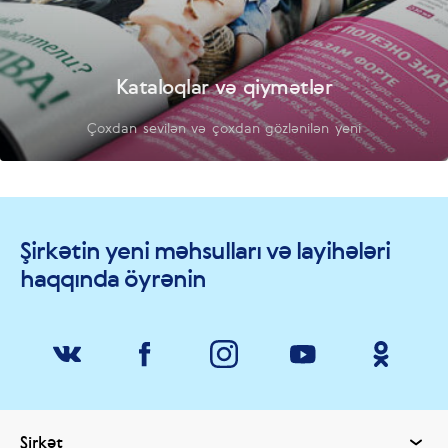
Kataloqlar və qiymətlər
Çoxdan sevilən və çoxdan gözlənilən yeni
Şirkətin yeni məhsulları və layihələri
haqqında öyrənin
Şirkət