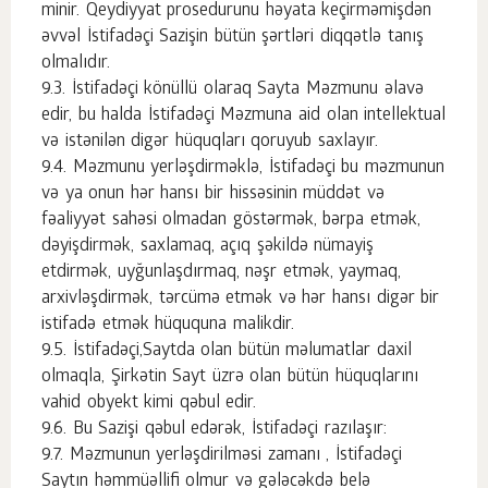
minir. Qeydiyyat prosedurunu həyata keçirməmişdən
əvvəl İstifadəçi Sazişin bütün şərtləri diqqətlə tanış
olmalıdır.
İstifadəçi könüllü olaraq Sayta Məzmunu əlavə
edir, bu halda İstifadəçi Məzmuna aid olan intellektual
və istənilən digər hüquqları qoruyub saxlayır.
Məzmunu yerləşdirməklə, İstifadəçi bu məzmunun
və ya onun hər hansı bir hissəsinin müddət və
fəaliyyət sahəsi olmadan göstərmək, bərpa etmək,
dəyişdirmək, saxlamaq, açıq şəkildə nümayiş
etdirmək, uyğunlaşdırmaq, nəşr etmək, yaymaq,
arxivləşdirmək, tərcümə etmək və hər hansı digər bir
istifadə etmək hüququna malikdir.
İstifadəçi,Saytda olan bütün məlumatlar daxil
olmaqla, Şirkətin Sayt üzrə olan bütün hüquqlarını
vahid obyekt kimi qəbul edir.
Bu Sazişi qəbul edərək, İstifadəçi razılaşır:
Məzmunun yerləşdirilməsi zamanı , İstifadəçi
Saytın həmmüəllifi olmur və gələcəkdə belə