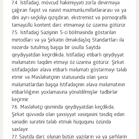
İstifadəçi, mövcud hakimiyyəti zorla devirməyə
çağıran faşist və nasist məzmunlu,millətlərarası və ya
dini ayrı-seçkiliyi qızışdıran, ekstremist və pornoqrafik
təmayüllü kontent dərc etməməyi öz üzərinə götürür.
İstifadəçi Sazişinin 5-ci bölməsində göstərilən
metodları və ya Şirkətin Əməkdaşlıq Standartları ilə
nəzərdə tutulmuş başqa bir üsulla Saytda
qeydiyyatdan keçirdikdə, İstifadəçi etibarlı qeydiyyat
məlumatını təqdim etməyi öz üzərinə götürür. Şirkət
istifadəçidən əlavə etibarlı məlumatı göstərməyi tələb
etmir və Məsləhətçinin statusunda olan şəxsi
məlumatlardan başqa İstifadəçinin əlavə məlumatının
etibarlılığının yoxlamasına yönəldilmişlər tədbirlər
keçirmir.
Məsləhətçi qismində qeydiyyatdan keçdikdə,
Şirkət qüvvədə olan şəxsiyyət vəsiqəsini təsdiq edən
sənədin surətini tələb etmək hüququnu özündə
saxlayır.
Saytda dərc olunan bütün yazıların və ya şərhlərin