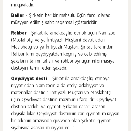
müqavilədir.
Ballar
- Şirkətin hər bir məhsulu üçün fərdi olaraq
müəyyən edilmiş sabit rəqəmsal göstəricidir.
Rəhbər
- Şirkət ilə əməkdaşlıq etmək üçün Namizəd
(Məsləhətçi və ya İmtiyazlı Müştəri) dəvət edən
Məsləhətçi və ya İmtiyazlı Müştəri, Şirkət tərəfindən
Rəhbər kimi qeydiyyatdan keçmiş və cəlb edilmiş
şəxslərin təlimi, təhsili və rəhbərləyi üçün informasiya
dəstəyini təmin edən şəxsdir.
Qeydiyyat dəsti
– Şirkət ilə əməkdaşlıq etməyə
niyyət edən Namizədin əldə etdiyi ədəbiyyat və
materiallar dəstidir. İmtiyazlı Müştəri və Məsləhətçi
üçün Qeydiyyat dəstinin məzmunu fərqlidir. Qeydiyyat
dəstinin tərkibi və qiyməti Şirkətin qərarı əsasən
dəyişilə bilər. Qeydiyyat dəstininin cari qiyməti müəyyən
bir ölkənin ərazisində qüvvədə olan Şirkətin qiymət
siyahısına əsasən müəyyən edilir.