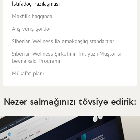
İstifadəçi razılaşması
Məxfilik haqqında
Alış-veriş şərtləri
Siberian Wellness ilə əməkdaşlıq standartları
Siberian Wellness Şirkətinin İmtiyazlı Müştərisi
beynəlxalq Proqramı
Mükafat planı
Nəzər salmağınızı tövsiyə edirik: