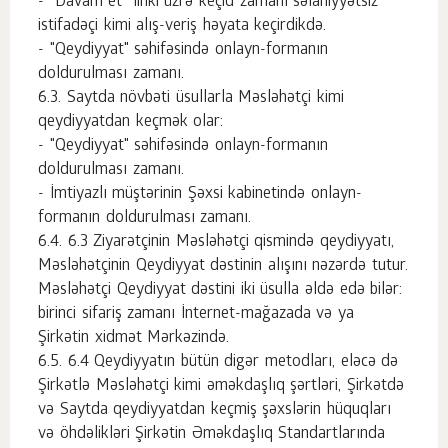
- "Davam et" linki üzrə keçid zamanı səlahiyyətsiz
istifadəçi kimi alış-veriş həyata keçirdikdə.
- "Qeydiyyat" səhifəsində onlayn-formanın
doldurulması zamanı.
Saytda növbəti üsullarla Məsləhətçi kimi
qeydiyyatdan keçmək olar:
- "Qeydiyyat" səhifəsində onlayn-formanın
doldurulması zamanı.
- İmtiyazlı müştərinin Şəxsi kabinetində onlayn-
formanın doldurulması zamanı.
6.3 Ziyarətçinin Məsləhətçi qismində qeydiyyatı,
Məsləhətçinin Qeydiyyat dəstinin alışını nəzərdə tutur.
Məsləhətçi Qeydiyyat dəstini iki üsulla əldə edə bilər:
birinci sifariş zamanı İnternet-mağazada və ya
Şirkətin xidmət Mərkəzində.
6.4 Qeydiyyatın bütün digər metodları, eləcə də
Şirkətlə Məsləhətçi kimi əməkdaşlıq şərtləri, Şirkətdə
və Saytda qeydiyyatdan keçmiş şəxslərin hüquqları
və öhdəlikləri Şirkətin Əməkdaşlıq Standartlarında