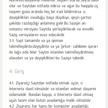
Administrasiyasına məlumat təqdim edirsə,Sayta daxil
olur və Saytdan istifadə edirsə və əgər bu haqqda üç
təqvim günü ərzində heç bir irad bildirmirsə ,o,
dəyişiklikləri oxuduğu, başa düşdüyü, qeyri-şərtsiz
şəkildə razılaşdığı anlamına gəlir.Bu Sazişin ən
sonuncu versiyası Saytda yerləşdiriləcək və əvvəlki
Saziş versiyalarını əvəz edəcəkdir.
Sayt tamamilə və ya qismən
təkmilləşdirilə,dəyişdirilə və ya Şirkət- sahibinin qərarı
ilə ləğv edə bilər. Saytın istənilən təkmilləşdirilməsi,
əlavələri və ya dəyişiklikləri bu Sazişə tabedir.
Giriş
Ziyarətçi Saytdan istifadə etmək üçün, o
İnternetə daxil olmalıdır və istənilən xidmət dəyərini
ödəməlidir. Bundan başqa, o İnternetə daxil olmaq
üçün lazım olan bütün avadanlığa malik olmalıdır.
Ziyarətçi, hər hansı bir kompüter avadanlığı,