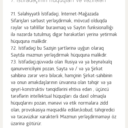
İstifadəçinin hüquqları və vəzifələri
Səlahiyyətli İstifadəçi, İnternet-Mağazada
Sifarişləri sərbəst yerləşdirmək, mövcud olduqda
rəylər və təhlillər buraxmaq və Saytın funksionallığı
ilə nəzərdə tutulmuş digər hərəkətləri yerinə yetirmək
hüququna malikdir.
İstifadəçi bu Sazişin şərtlərinə uyğun olaraq
Saytda məzmun yerləşdirmək hüququna malikdir.
İstifadəçi,qüvvədə olan Rusiya və ya beynəlxalq
qanunvericiliyini pozan, Sayta və / və ya Şirkət
sahibinə zərər verə biləcək, həmçinin Şirkət-sahibinin
və onun əməkdaşlarının ünvanına olan təhqir və ya
qeyri-konstruktiv tənqidlərini ehtiva edən , üçüncü
tərəflərin intellektual hüquqları da daxil olmaqla
hüquqlarını pozan, mənəvi və etik normalara zidd
olan, provokasiya məqsədilə edilən,kobud, təhqiredici
və təcavüzkar xarakterli Məzmun yerləşdirməməyi öz
üzərinə götürür.