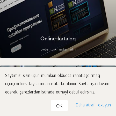
Online-kataloq
Evdən çıxmadan alın
Saytımızı sizin üçün mümkün olduqca rahatlaşdırmaq
üçün,cookies fayllarından istifadə olunur. Saytla işə davam
edərək, çerezlərdən istifadə etməyi qəbul edirsiniz.
Daha ətraflı oxuyun
OK