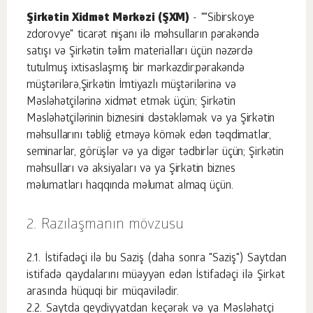
Şirkətin Xidmət Mərkəzi (ŞXM)
- ""Sibirskoye
zdorovye" ticarət nişanı ilə məhsulların pərakəndə
satışı və Şirkətin təlim materialları üçün nəzərdə
tutulmuş ixtisaslaşmış bir mərkəzdir;pərakəndə
müştərilərə,Şirkətin İmtiyazlı müştərilərinə və
Məsləhətçilərinə xidmət etmək üçün; Şirkətin
Məsləhətçilərinin biznesini dəstəkləmək və ya Şirkətin
məhsullarını təbliğ etməyə kömək edən təqdimatlar,
seminarlar, görüşlər və ya digər tədbirlər üçün; Şirkətin
məhsulları və aksiyaları və ya Şirkətin biznes
məlumatları haqqında məlumat almaq üçün.
Razılaşmanın mövzusu
İstifadəçi ilə bu Saziş (daha sonra "Saziş") Saytdan
istifadə qaydalarını müəyyən edən İstifadəçi ilə Şirkət
arasında hüquqi bir müqavilədir.
Saytda qeydiyyatdan keçərək və ya Məsləhətçi