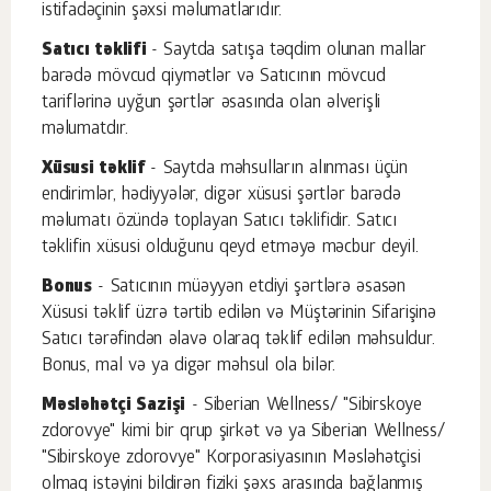
istifadəçinin şəxsi məlumatlarıdır.
Satıcı təklifi
- Saytda satışa təqdim olunan mallar
barədə mövcud qiymətlər və Satıcının mövcud
tariflərinə uyğun şərtlər əsasında olan əlverişli
məlumatdır.
Xüsusi təklif
- Saytda məhsulların alınması üçün
endirimlər, hədiyyələr, digər xüsusi şərtlər barədə
məlumatı özündə toplayan Satıcı təklifidir. Satıcı
təklifin xüsusi olduğunu qeyd etməyə məcbur deyil.
Bonus
- Satıcının müəyyən etdiyi şərtlərə əsasən
Xüsusi təklif üzrə tərtib edilən və Müştərinin Sifarişinə
Satıcı tərəfindən əlavə olaraq təklif edilən məhsuldur.
Bonus, mal və ya digər məhsul ola bilər.
Məsləhətçi Sazişi
- Siberian Wellness/ "Sibirskoye
zdorovye" kimi bir qrup şirkət və ya Siberian Wellness/
"Sibirskoye zdorovye" Korporasiyasının Məsləhətçisi
olmaq istəyini bildirən fiziki şəxs arasında bağlanmış