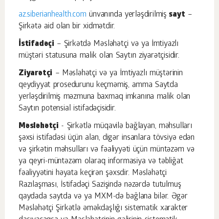
az.siberianhealth.com
ünvanında yerləşdirilmiş
sayt
–
Şirkətə aid olan bir xidmətdir.
İstifadəçi
– Şirkətdə Məsləhətçi və ya İmtiyazlı
müştəri statusuna malik olan Saytın ziyarətçisidir.
Ziyarətçi
– Məsləhətçi və ya İmtiyazlı müştərinin
qeydiyyat prosedurunu keçməmiş, amma Saytda
yerləşdirilmiş məzmuna baxmaq imkanına malik olan
Saytın potensial istifadəçisidir.
Məsləhətçi
- Şirkətlə müqavilə bağlayan, məhsulları
şəxsi istifadəsi üçün alan, digər insanlara tövsiyə edən
və şirkətin məhsulları və fəaliyyəti üçün müntəzəm və
ya qeyri-müntəzəm olaraq informasiya və təbliğat
fəaliyyətini həyata keçirən şəxsdir. Məsləhətçi
Razılaşması, İstifadəçi Sazişində nəzərdə tutulmuş
qaydada saytda və ya MXM-də bağlana bilər. Əgər
Məsləhətçi Şirkətlə əməkdaşlığı sistematik xarakter