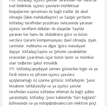
İstifadəçi, üçüncü şəxslər tərəfindən hər hansı bir
irad bildirikdə, üçüncü şəxslərin intellektual
hüquqlarının qorunması ilə bağlı iradlar da daxil
olmaqla (lakin məhdudlaşmır) və Sazişin şərtlərini
istifadəçi tərəfindən pozulması nəticəsində yaranan
üçüncü tərəflərin iddiaları ilə əlaqədar Saytda
yaranan hər hansı bir öhdəliklərə görə və bütün
xərclərə (zərərin kompensasiyası daxil olmaqla, ziyan,
cərimələr, məhkəmə və digər )görə məsuliyyət
daşıyır. İstifadəçi,Saytın və Şirkətin cavabdehlər
sırasından çıxarılması üçün bütün lazım və mümkün
olan tədbirləri qəbul etməlidir.
İstifadəçi,qeydiyyat zamanı göstərilən login və ya
fərdi nömrə və şifrəsini üçüncü şəxslərə
açıqlamamağı öz üzərinə götürür. İstifadəçinin, Şəxsi
hesabının təhlükəsizliyi və ya üçüncü şəxslər
tərəfindən icazəsiz istifadəsi ehtimalı ilə bağlı şübhə
yarandıqda, İstifadəçi, Şəxsi kabinetdə "Geri bağlantı"
bölməsində və ya eshop@sibvaleo.com elektron poçt