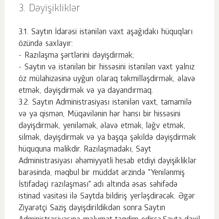
Dəyişikliklər
Saytın İdarəsi istənilən vaxt aşağıdakı hüquqları
özündə saxlayır:
- Razılaşma şərtlərini dəyişdirmək;
- Saytın və istənilən bir hissəsini istənilən vaxt yalnız
öz mülahizəsinə uyğun olaraq təkmilləşdirmək, əlavə
etmək, dəyişdirmək və ya dayandırmaq.
Saytın Administrasiyası istənilən vaxt, tamamilə
və ya qismən, Müqavilənin hər hansı bir hissəsini
dəyişdirmək, yeniləmək, əlavə etmək, ləğv etmək,
silmək, dəyişdirmək və ya başqa şəkildə dəyişdirmək
hüququna malikdir. Razılaşmadakı, Sayt
Administrasiyası əhəmiyyətli hesab etdiyi dəyişikliklər
barəsində, məqbul bir müddət ərzində "Yenilənmiş
İstifadəçi razılaşması" adı altında əsas səhifədə
istinad vasitəsi ilə Saytda bildiriş yerləşdirəcək. Əgər
Ziyarətçi Saziş dəyişdirildikdən sonra Saytın