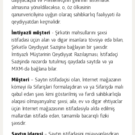
daşıyacaqsa və Məsləhətçinin gəlirinin sistematik
almasına yönəldiləcəksə, o, öz ölkəsinin
qanunvericiliyinə uyğun olaraq sahibkarlıq fəaliyyəti ilə
qeydiyyatdan keçməlidir.
İmtiyazli müştəri
- Şirkətin məhsullarını şəxsi
istifadəsi üçün alan və digər insanlara tövsiyə edə bilən,
Şirkətlə Qeydiyyat Sazişinə bağlayan bir şəxsdir.
İmtiyazlı Müştərinin Qeydiyyat Razılaşması, İstifadəçi
Sazişində nəzərdə tutulmuş qaydada saytda və ya
MXM-də bağlana bilər.
Müştəri
– Saytın istifadəçisi olan, İnternet mağazanın
köməyi ilə Sifarişləri formalaşdıran və ya Sifarişdə malı
qəbul edən şəxs kimi göstərilmiş və fərdi sahibkarlıqla
əlaqəsi olmayan,yalnız şəxsi, ailə, ev və digər ehtiyaclar
üçün İnternet mağazasının istifadəsiylə əldə edilmiş
mallardan istifadə edən, tamamilə bacarıqlı fiziki
şəxsdir.
Saytın idarəsi
– Saytın istifadəsini müəyyənləşdirən,