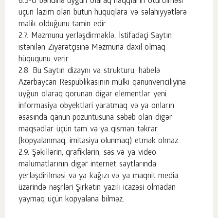
6.5-ci bəndinə uyğun olaraq haqqların ötürülməsi
üçün lazım olan bütün hüquqlara və səlahiyyətlərə
malik olduğunu təmin edir.
Məzmunu yerləşdirməklə, İstifadəçi Saytın
istənilən Ziyarətçisinə Məzmuna daxil olmaq
hüququnu verir.
Bu Saytın dizaynı və strukturu, habelə
Azərbaycan Respublikasının mülki qanunvericiliyinə
uyğun olaraq qorunan digər elementlər yeni
informasiya obyektləri yaratmaq və ya onların
əsasında qanun pozuntusuna səbəb olan digər
məqsədlər üçün tam və ya qismən təkrar
(kopyalanmaq, imitasiya olunmaq) etmək olmaz.
Şəkillərin, qrafiklərin, səs və ya video
məlumatlarının digər internet saytlarında
yerləşdirilməsi və ya kağızı və ya maqnit media
üzərində nəşrləri Şirkətin yazılı icazəsi olmadan
yaymaq üçün kopyalana bilməz.