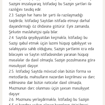
Sazişini imzalayaraq, İstifadəçi bu Sazişin şərtləri ilə
razılığını təsdiq edir.
Sazişin hər hansı bir şərti ilə razılaşmadığı
təqdirdə, İstifadəçi Saytdan istifadə etməyi dərhal
dayandırmağı öz öhdəsinə götürür. Eyni zamanda,
Şirkətin məsləhətçisi qala bilər.
Saytda qeydiyyatdan keçməklə, İstifadəçi bu
Sazişi qəbul etmək üçün lazımi hüquqi qabiliyyət və
səlahiyyətə sahib olduğunu, Sazişin şərtlərini icra edə
biləcəyini və Saytın istifadəsindən yaranan hüquqi
məsələlər də daxil olmaqla, Sazişin pozulmasına görə
məsuliyyət daşıyır.
İstifadəçi Saytda mövcud olan bütün forma və
metodlarda, məhsulların nəzərdən keçirilməsi və dərc
edilməsinə dair bütün nəticələr daxil olmaqla,
Məzmunun dərc olunması üçün şəxsən məsuliyyət
daşıyır.
Məzmunu yerləşdirməklə, İstifadəçi bu Sazişin