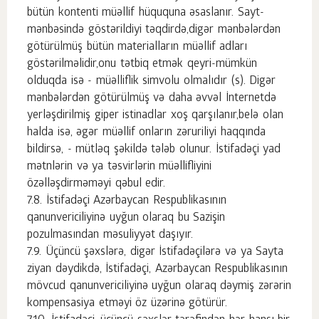
bütün kontenti müəllif hüququna əsaslanır. Sayt-
mənbəsində göstərildiyi təqdirdə,digər mənbələrdən
götürülmüş bütün materialların müəllif adları
göstərilməlidir,onu tətbiq etmək qeyri-mümkün
olduqda isə - müəlliflik simvolu olmalıdır (s). Digər
mənbələrdən götürülmüş və daha əvvəl İnternetdə
yerləşdirilmiş giper istinadlar xoş qarşılanır,belə olan
halda isə, əgər müəllif onların zəruriliyi haqqında
bildirsə, - mütləq şəkildə tələb olunur. İstifadəçi yad
mətnlərin və ya təsvirlərin müəllifliyini
özəlləşdirməməyi qəbul edir.
İstifadəçi Azərbaycan Respublikasının
qanunvericiliyinə uyğun olaraq bu Sazişin
pozulmasından məsuliyyət daşıyır.
Üçüncü şəxslərə, digər İstifadəçilərə və ya Sayta
ziyan dəydikdə, İstifadəçi, Azərbaycan Respublikasının
mövcud qanunvericiliyinə uyğun olaraq dəymiş zərərin
kompensasiya etməyi öz üzərinə götürür.