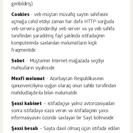
geribildiriş).
Cookies
- veb-müştəri müvafiq saytın səhifəsini
açmağa cəhd etdiyi zaman hər dəfə HTTP-sorğuda
veb-serverə göndərdiyi ,veb-server və ya veb-səhifə
tərəfindən yaradılmış fayl şəklində istifadəçinin
kompüterində saxlanılan məlumatların kiçik
fraqmentidir.
Səbət
- Müştərinin İnternet-mağazada seçdiyi
məhsulların siyahısıdır.
Məxfi məlumat
- Azərbaycan Respublikasının
qanunvericiliyinə uyğun olaraq onun sahibi tərəfindən
məhdudlaşdırıla bilən məlumatdir.
Şəxsi kabinet
– istifadəçiyə yalnız avtorizasiyadan
sonra istifadəyə icazə verən və istifadəçinin şəxsi
informasiyasını özündə saxlayan bir Sayt bölməsidir.
Şəxsi hesab
– Sayta daxil olmaq üçün istifadə edilən