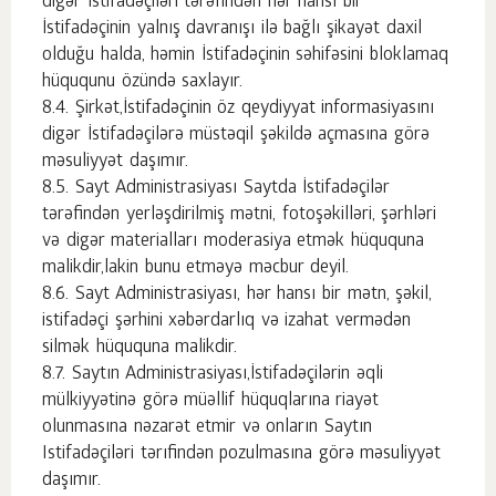
digər İstifadəçiləri tərəfindən hər hansı bir
İstifadəçinin yalnış davranışı ilə bağlı şikayət daxil
olduğu halda, həmin İstifadəçinin səhifəsini bloklamaq
hüququnu özündə saxlayır.
Şirkət,İstifadəçinin öz qeydiyyat informasiyasını
digər İstifadəçilərə müstəqil şəkildə açmasına görə
məsuliyyət daşımır.
Sayt Administrasiyası Saytda İstifadəçilər
tərəfindən yerləşdirilmiş mətni, fotoşəkilləri, şərhləri
və digər materialları moderasiya etmək hüququna
malikdir,lakin bunu etməyə məcbur deyil.
Sayt Administrasiyası, hər hansı bir mətn, şəkil,
istifadəçi şərhini xəbərdarlıq və izahat vermədən
silmək hüququna malikdir.
Saytın Administrasiyası,İstifadəçilərin əqli
mülkiyyətinə görə müəllif hüquqlarına riayət
olunmasına nəzarət etmir və onların Saytın
Istifadəçiləri tərıfindən pozulmasına görə məsuliyyət
daşımır.