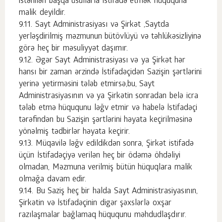
istənilən başqa üsullarla istifadə etmək hüququna
malik deyildir.
Sayt Administrasiyası və Şirkət ,Saytda
yerləşdirilmiş məzmunun bütövlüyü və təhlükəsizliyinə
görə heç bir məsuliyyət daşımır.
Əgər Sayt Administrasiyası və ya Şirkət hər
hansı bir zaman ərzində İstifadəçidən Sazişin şərtlərini
yerinə yetirməsini tələb etmirsə,bu, Sayt
Administrasiyasının və ya Şirkətin sonradan belə icra
tələb etmə hüququnu ləğv etmir və habelə İstifadəçi
tərəfindən bu Sazişin şərtlərini həyata keçirilməsinə
yönəlmiş tədbirlər həyata keçirir.
Müqavilə ləğv edildikdən sonra, Şirkət istifadə
üçün İstifadəçiyə verilən heç bir ödəmə öhdəliyi
olmadan, Məzmuna verilmiş bütün hüquqlara malik
olmağa davam edir.
Bu Saziş heç bir halda Sayt Administrasiyasının,
Şirkətin və İstifadəçinin digər şəxslərlə oxşar
razılaşmalar bağlamaq hüququnu məhdudlaşdırır.