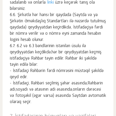
sadalanıb və onlarla
linki
üzrə keçərək tanış ola
bilərsiniz.
Şirkətlə hər hansı bir qaydada (Saytda və ya
Şirkətin Əməkdaşlıq Standartları ilə nəzərdə tutulmuş
qaydada) qeydiyyatdan keçirdikdə, İstifadəçiyə fərdi
bir nömrə verilir və o nömrə eyni zamanda hesabın
logini hesab olunur.
6.2 və 6.3 bəndlərinin istənilən üsulu ilə
qeydiyyatdan keçdikdə,hər bir qeydiyyatdan keçmiş
istifadəçiyə Rəhbər təyin edilir. Rəhbər iki şəkildə
təyin edilə bilər:
- İstifadəçi Rəhbərin fərdi nömrəsini müstəqil şəkildə
qeyd edir.
- İstifadəçi, Rəhbəri seçilmiş şəhər əsasında,Rəhbərin
adı,soyadı və atasının adı əsasında,onların dərəcəsi
və fotoşəkil (əgər varsa) əsasında Saytdan avtomatik
olaraq seçir.