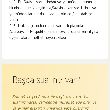
Bu Sazişin şərtlərindən və ya müddəalarının
birinin etibarsız sayılması,Sazişin digər şərtlərinin və
ya müddəalarının da qüvvədə olmadığına dair əsas
vermir.
İstifadəçi, mübahisələr yarandıqda,onları
Azərbaycan Respublikasının mövcud qanunvericiliyinə
uyğun olaraq həll etməyə razılaşır.
Başqa sualınız var?
Xidmət və çatdırılma ilə bağlı hər hansı bir
sualınız varsa, call-centre müraciət edə bilər və
ya e-mail elektron ünvanına yaza bilərsiniz: