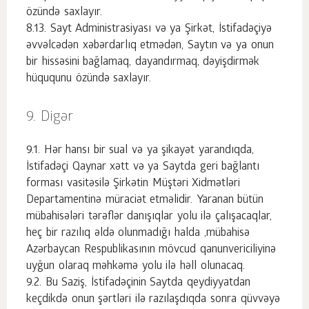
özündə saxlayır.
Sayt Administrasiyası və ya Şirkət, İstifadəçiyə
əvvəlcədən xəbərdarlıq etmədən, Saytın və ya onun
bir hissəsini bağlamaq, dayandırmaq, dəyişdirmək
hüququnu özündə saxlayır.
Digər
Hər hansı bir sual və ya şikayət yarandıqda,
İstifadəçi Qaynar xətt və ya Saytda geri bağlantı
forması vasitəsilə Şirkətin Müştəri Xidmətləri
Departamentinə müraciət etməlidir. Yaranan bütün
mübahisələri tərəflər danışıqlar yolu ilə çalışacaqlar,
heç bir razılıq əldə olunmadığı halda ,mübahisə
Azərbaycan Respublikasının mövcud qanunvericiliyinə
uyğun olaraq məhkəmə yolu ilə həll olunacaq.
Bu Saziş, İstifadəçinin Saytda qeydiyyatdan
keçdikdə onun şərtləri ilə razılaşdıqda sonra qüvvəyə