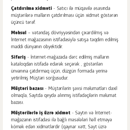
Çatdırılma xidməti
- Satıcı ilə müqavilə əsasında
müştərilərə malların çatdırılması üçün xidmət göstərən
üçüncü tərəf.
Məhsul
– vətəndaş dövriyyəsindən çıxardılmış və
İnternet mağazasının istifadəsiylə satışa təqdim edilmiş
maddi dünyanın obyektidir.
Sifariş
- İnternet-mağazada dərc edilmiş malların
kataloqdan istifadə edərək seçərək , göstərilən
ünvanına çatdırmaq üçün, düzgün formada yerinə
yetirilmiş Müştəri sorğusudur.
Müştəri bazası
- Müştərilərin şəxsi məlumatları daxil
olmaqla, Saytda qeydə alınmış istifadəçilərin məlumat
bazası.
Müştərilərlə iş üzrə xidmət
- Saytın və İnternet-
mağazanın istifadəsi ilə bağlı məsələləri həll etməyə
kömək edən xidmətlərdir (qaynar xətt, Sayt üzrə