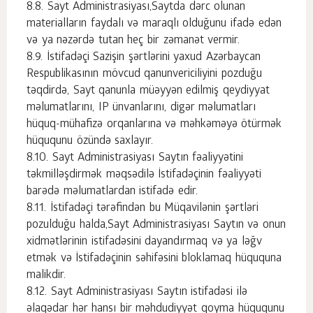
Sayt Administrasiyası,Saytda dərc olunan
materialların faydalı və maraqlı olduğunu ifadə edən
və ya nəzərdə tutan heç bir zəmanət vermir.
İstifadəçi Sazişin şərtlərini yaxud Azərbaycan
Respublikasının mövcud qanunvericiliyini pozduğu
təqdirdə, Sayt qanunla müəyyən edilmiş qeydiyyat
məlumatlarını, IP ünvanlarını, digər məlumatları
hüquq-mühafizə orqanlarına və məhkəməyə ötürmək
hüququnu özündə saxlayır.
Sayt Administrasiyası Saytın fəaliyyətini
təkmilləşdirmək məqsədilə İstifadəçinin fəaliyyəti
barədə məlumatlardan istifadə edir.
İstifadəçi tərəfindən bu Müqavilənin şərtləri
pozulduğu halda,Sayt Administrasiyası Saytın və onun
xidmətlərinin istifadəsini dayandırmaq və ya ləğv
etmək və İstifadəçinin səhifəsini bloklamaq hüququna
malikdir.
Sayt Administrasiyası Saytın istifadəsi ilə
əlaqədar hər hansı bir məhdudiyyət qoyma hüququnu