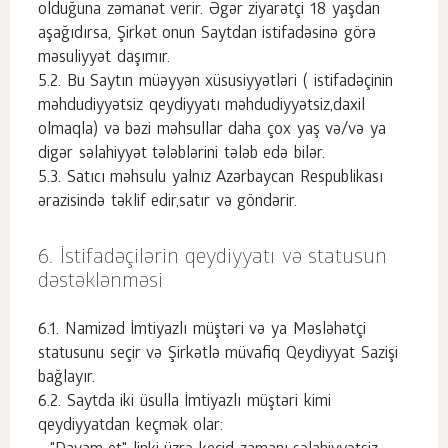
olduğuna zəmanət verir. Əgər ziyarətçi 18 yaşdan
aşağıdırsa, Şirkət onun Saytdan istifadəsinə görə
məsuliyyət daşımır.
Bu Saytın müəyyən xüsusiyyətləri ( istifadəçinin
məhdudiyyətsiz qeydiyyatı məhdudiyyətsiz,daxil
olmaqla) və bəzi məhsullar daha çox yaş və/və ya
digər səlahiyyət tələblərini tələb edə bilər.
Satıcı məhsulu yalnız Azərbaycan Respublikası
ərazisində təklif edir,satır və göndərir.
İstifadəçilərin qeydiyyatı və statusun
dəstəklənməsi
Namizəd İmtiyazlı müştəri və ya Məsləhətçi
statusunu seçir və Şirkətlə müvafiq Qeydiyyat Sazişi
bağlayır.
Saytda iki üsulla İmtiyazlı müştəri kimi
qeydiyyatdan keçmək olar: