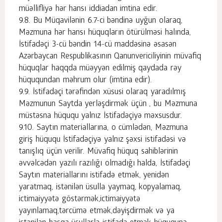
müəllifliyə hər hansı iddiadan imtina edir.
Bu Müqavilənin 6.7-ci bəndinə uyğun olaraq,
Məzmuna hər hansı hüquqların ötürülməsi halında,
İstifadəçi 3-cü bəndin 14-cü maddəsinə əsasən
Azərbaycan Respublikasının Qanunvericiliyinin müvafiq
hüquqlar haqqda müəyyən edilmiş qaydada rəy
hüququndan məhrum olur (imtina edir).
İstifadəçi tərəfindən xüsusi olaraq yaradılmış
Məzmunun Saytda yerləşdirmək üçün , bu Məzmuna
müstəsna hüququ yalnız İstifadəçiyə məxsusdur.
Saytın materiallarına, o cümlədən, Məzmuna
giriş hüququ İstifadəçiyə yalnız şəxsi istifadəsi və
tanışlıq üçün verilir. Müvafiq hüquq sahiblərinin
əvvəlcədən yazılı razılığı olmadığı halda, İstifadəçi
Saytın materiallarını istifadə etmək, yenidən
yaratmaq, istənilən üsulla yaymaq, kopyalamaq,
ictimaiyyətə göstərmək,ictimaiyyətə
yayınlamaq,tərcümə etmək,dəyişdirmək və ya