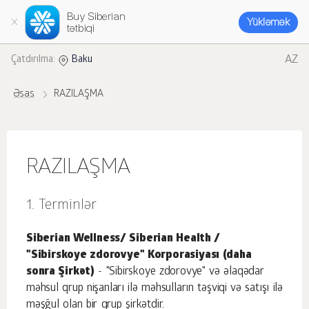
Buy Siberian
Yükləmək
tətbiqi
AZ
Çatdırılma:
Baku
Əsas
RAZILAŞMA
RAZILAŞMA
Terminlər
Siberian Wellness/ Siberian Health /
"Sibirskoye zdorovye" Korporasiyası (daha
sonra Şirkət)
- "Sibirskoye zdorovye" və əlaqədar
məhsul qrup nişanları ilə məhsulların təşviqi və satışı ilə
məşğul olan bir qrup şirkətdir.