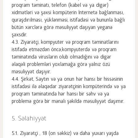
proqram təminatı, telefon (kabel və ya digər)
xidmətləri və şəxsi kompüterin İnternetə bağlanması,
quraşdırılması, yüklənməsi, istifadəsi və bununla bağlı
bütün xərclərə görə məsuliyyət daşıyan yeganə
şəxsdir.
Ziyarətçi, kompyuter və proqram təminatlarını
istifadə etməzdən öncə,kompyuterdə və proqram
təminatında virusların olub olmadığını və digər
əlaqəli problemləri yoxlamağa görə yalnız özü
məsuliyyət daşıyır.
Şirkət, Saytın və ya onun hər hansı bir hissəsinin
istifadəsi ilə əlaqədar ziyarətçinin kompüterində və ya
proqram təminatında hər hansı bir səhv və ya
problemə görə bir mənalı şəkildə məsuliyyət daşımır.
Səlahiyyət
Ziyarətçi , 18 (on səkkiz) və daha yuxarı yaşda