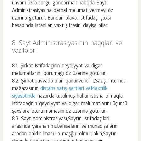
ünvanı üzrə sorğu göndərmək haqqda Sayt
Administrasiyasına dərhal məlumat verməyi öz
üzərinə götürür. Bundan əlavə, İstifadəçi şəxsi
hesabında istənilən vaxt şifrəsini dəyişə bilər.
Sayt Administrasiyasının haqqları və
vəzifələri
Şirkət İstifadəçinin qeydiyyat və digər
məlumatlarını qorumağı öz üzərinə götürür.
Şirkət,qüvvədə olan qanunvericilik,Saziş, İnternet-
mağazasının
distans satış şərtləri
vəMəxfilik
siyasətində
nəzərdə tutulmuş hallar istisna olmaqla,
İstifadəçinin qeydiyyat və digər məlumatlarını üçüncü
şəxslərə ötürülməməsini öz üzərinə götürür.
Sayt Administrasiyası,Saytın İstifadəçiləri
arasında yaranan mübahisələrin və münaqişələrin
aradan qaldırılması ilə məşğul olmur,lakin,Saytın