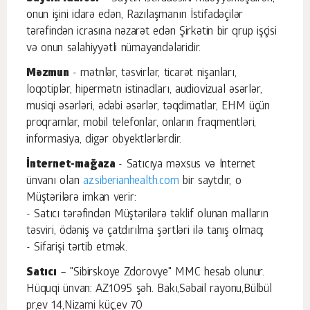
onun işini idarə edən, Razılaşmanın İstifadəçilər
tərəfindən icrasına nəzarət edən Şirkətin bir qrup işçisi
və onun səlahiyyətli nümayəndələridir.
Məzmun
- mətnlər, təsvirlər, ticarət nişanları,
loqotiplər, hipermətn istinadları, audiovizual əsərlər,
musiqi əsərləri, ədəbi əsərlər, təqdimatlar, EHM üçün
proqramlar, mobil telefonlar, onların fraqmentləri,
informasiya, digər obyektlərlərdir.
İnternet-mağaza
- Satıcıya məxsus və İnternet
ünvanı olan
az.siberianhealth.com
bir saytdır, o
Müştərilərə imkan verir:
- Satıcı tərəfindən Müştərilərə təklif olunan malların
təsviri, ödəniş və çatdırılma şərtləri ilə tanış olmaq;
- Sifarişi tərtib etmək.
Satıcı
– "Sibirskoye Zdorovye" MMC hesab olunur.
Hüquqi ünvan: AZ1095 şəh. Bakı,Səbail rayonu,Bülbül
pr,ev 14,Nizami küç,ev 70