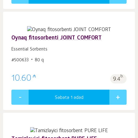
Oynaq fitosorbenti JOINT COMFORT
Essential Sorbents
#500633
80 q
₼
10.60
b.
9.4
Səbətə 1
ədəd