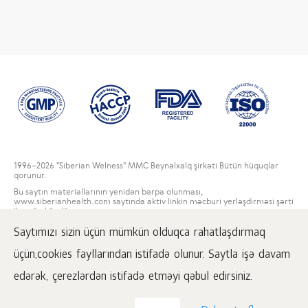
1996
–2026 "Siberian Welness" MMC Beynəlxalq şirkəti Bütün hüquqlar
qorunur.
Bu saytın materiallarının yenidən bərpa olunması,
www.siberianhealth.com saytında aktiv linkin məcburi yerləşdirməsi şərti
ilə mümkündür.
Saytımızı sizin üçün mümkün olduqca rahatlaşdırmaq
İstifadəçi razılaşması
Məxfilik haqqında
üçün,cookies fayllarından istifadə olunur. Saytla işə davam
Alış-veriş şərtləri
edərək, çerezlərdən istifadə etməyi qəbul edirsiniz.