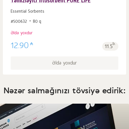
Təmizləyici fitosorbent PURE LIFE
Essential Sorbents
#500632
80 q
Əldə yoxdur
₼
12.90
b.
11.5
Əldə yoxdur
Nəzər salmağınızı tövsiyə edirik: