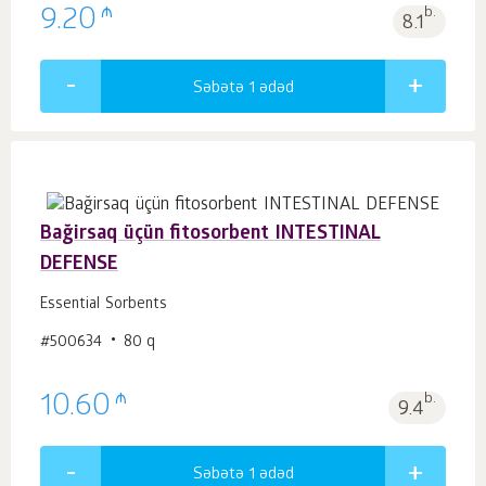
₼
9.20
b.
8.1
Səbətə 1
ədəd
Bağirsaq üçün fitosorbent INTESTINAL
DEFENSE
Essential Sorbents
#500634
80 q
₼
10.60
b.
9.4
Səbətə 1
ədəd