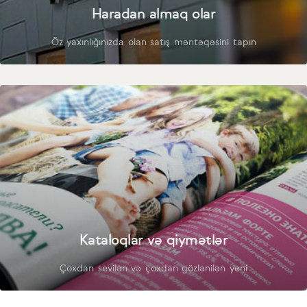
Haradan almaq olar
Öz yaxınlığınızda olan satış məntəqəsini tapın
Kataloqlar və qiymətlər
Çoxdan sevilən və çoxdan gözlənilən yeni