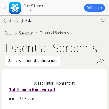
Buy Siberian
Yükləmək
tətbiqi
AZ
Çatdırılma:
Baku
Əsas
Sağlamlıq
Essential Sorbents
Essential Sorbents
Üzrə çeşidləmək:
əldə olması üzrə
Təbii İnulin Konsentrati
#400237
75 q