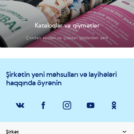
Kataloqlar və qiymətlər
Çoxdan sevilən və çoxdan gözlənilən yeni
Şirkətin yeni məhsulları və layihələri
haqqında öyrənin
Şirkət