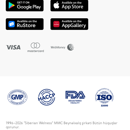
1996
–2026 "Siberian Welness" MMC Beynəlxalq şirkəti Bütün hüquqlar
qorunur.