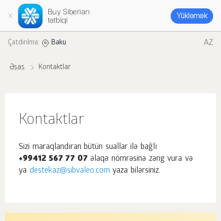
Buy Siberian
Yükləmək
tətbiqi
AZ
Çatdırılma:
Baku
Əsas
Kontaktlar
Kontaktlar
Sizi maraqlandıran bütün suallar ilə bağlı
+99412 567 77 07
əlaqə nömrəsinə zəng vura və
ya
destekaz@sibvaleo.com
yaza bilərsiniz.