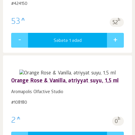
#424150
₼
53
b.
52
Səbətə 1
ədəd
Orange Rose & Vanilla, ətriyyat suyu, 1,5 ml
Aromapolis Olfactive Studio
#108180
₼
2
b.
0