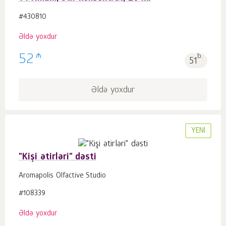
#430810
Əldə yoxdur
₼
52
b.
51
Əldə yoxdur
YENI
"Kişi ətirləri" dəsti
Aromapolis Olfactive Studio
#108339
Əldə yoxdur