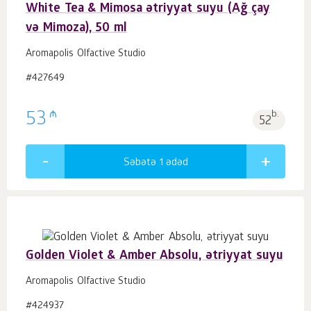
White Tea & Mimosa ətriyyat suyu (Ağ çay
və Mimoza), 50 ml
Aromapolis Olfactive Studio
#427649
₼
53
b.
52
Səbətə 1
ədəd
Golden Violet & Amber Absolu, ətriyyat suyu
Aromapolis Olfactive Studio
#424937