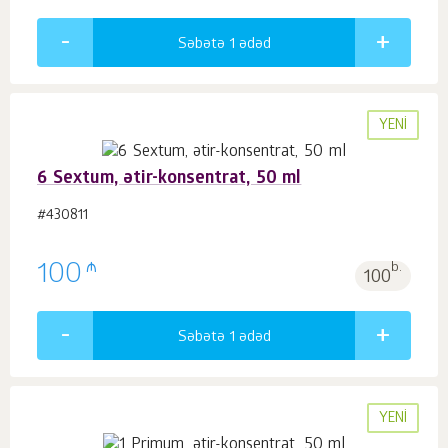
Səbətə 1
ədəd
YENI
6 Sextum, ətir-konsentrat, 50 ml
#430811
₼
100
b.
100
Səbətə 1
ədəd
YENI