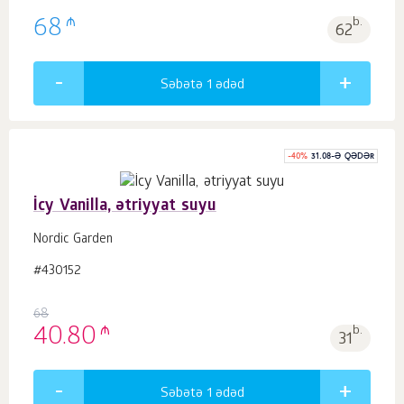
₼
68
b.
62
Səbətə 1
ədəd
-
40
%
31.08-Ə QƏDƏR
İcy Vanilla, ətriyyat suyu
Nordic Garden
#430152
68
₼
40.80
b.
31
Səbətə 1
ədəd