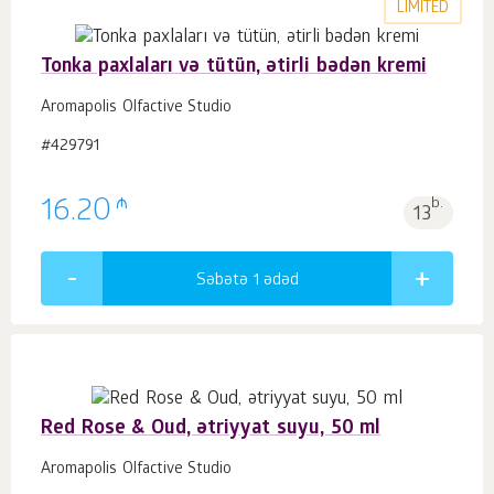
LIMITED
Tonka paxlaları və tütün, ətirli bədən kremi
Aromapolis Olfactive Studio
#429791
₼
16.20
b.
13
Səbətə 1
ədəd
Red Rose & Oud, ətriyyat suyu, 50 ml
Aromapolis Olfactive Studio