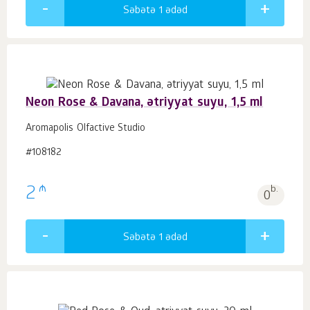
Səbətə 1
ədəd
Neon Rose & Davana, ətriyyat suyu, 1,5 ml
Aromapolis Olfactive Studio
#108182
₼
2
b.
0
Səbətə 1
ədəd