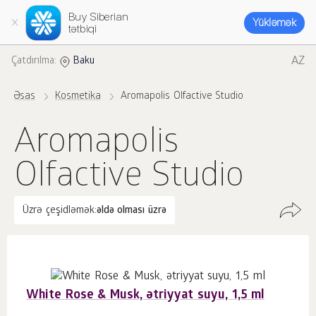
Buy Siberian
Yükləmək
tətbiqi
AZ
Çatdırılma:
Baku
Əsas
Kosmetika
Aromapolis Olfactive Studio
Aromapolis
Olfactive Studio
Üzrə çeşidləmək:
əldə olması üzrə
White Rose & Musk, ətriyyat suyu, 1,5 ml