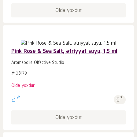
Əldə yoxdur
Pink Rose & Sea Salt, ətriyyat suyu, 1,5 ml
Aromapolis Olfactive Studio
#108179
Əldə yoxdur
₼
2
b.
0
Əldə yoxdur