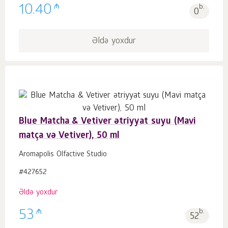
₼
10.40
b.
0
Əldə yoxdur
Blue Matcha & Vetiver ətriyyat suyu (Mavi
matça və Vetiver), 50 ml
Aromapolis Olfactive Studio
#427652
Əldə yoxdur
₼
53
b.
52