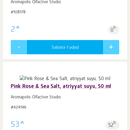
Aromapolis Olfactive Studio
#108178
₼
2
b.
0
Səbətə 1
ədəd
Pink Rose & Sea Salt, ətriyyat suyu, 50 ml
Aromapolis Olfactive Studio
#424146
₼
53
b.
52