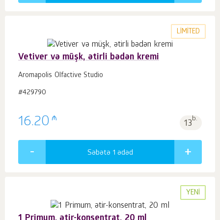
LIMITED
Vetiver və müşk, ətirli bədən kremi
Aromapolis Olfactive Studio
#429790
₼
16.20
b.
13
Səbətə 1
ədəd
YENI
1 Primum, ətir-konsentrat, 20 ml