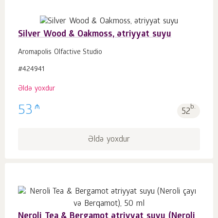
Silver Wood & Oakmoss, ətriyyat suyu
Aromapolis Olfactive Studio
#424941
Əldə yoxdur
₼
53
b.
52
Əldə yoxdur
Neroli Tea & Bergamot ətriyyat suyu (Neroli