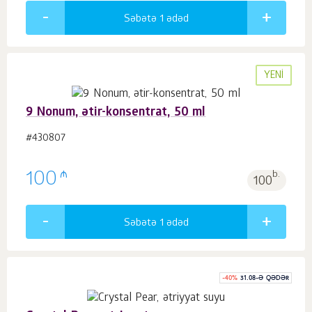
Səbətə 1
ədəd
YENI
9 Nonum, ətir-konsentrat, 50 ml
#430807
₼
100
b.
100
Səbətə 1
ədəd
-
40
%
31.08-Ə QƏDƏR