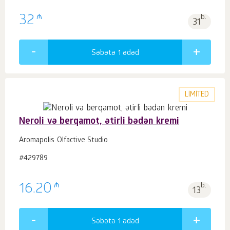
₼
32
b.
31
Səbətə 1
ədəd
LIMITED
Neroli və berqamot, ətirli bədən kremi
Aromapolis Olfactive Studio
#429789
₼
16.20
b.
13
Səbətə 1
ədəd