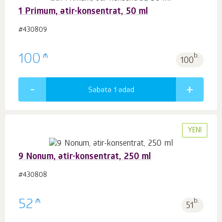
1 Primum, ətir-konsentrat, 50 ml
#430809
₼
100
b.
100
Səbətə 1
ədəd
YENI
9 Nonum, ətir-konsentrat, 250 ml
#430808
₼
52
b.
51