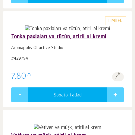
LIMITED
Tonka paxlaları və tütün, ətirli əl kremi
Aromapolis Olfactive Studio
#429794
₼
7.80
b.
7
Səbətə 1
ədəd