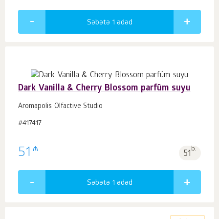
Səbətə 1
ədəd
Dark Vanilla & Cherry Blossom parfüm suyu
Aromapolis Olfactive Studio
#417417
₼
51
b.
51
Səbətə 1
ədəd