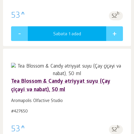
₼
53
b.
52
Səbətə 1
ədəd
Tea Blossom & Candy ətriyyat suyu (Çay
çiçəyi və nabat), 50 ml
Aromapolis Olfactive Studio
#427650
₼
53
b.
52