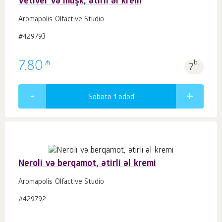
Vetiver və müşk, ətirli əl krem
Aromapolis Olfactive Studio
#429793
₼
7.80
b.
7
Səbətə 1
ədəd
Neroli və berqamot, ətirli əl kremi
Aromapolis Olfactive Studio
#429792