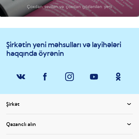
Çoxdan sevilən və çoxdan gözlənilən yeni
Şirkətin yeni məhsulları və layihələri
haqqında öyrənin
Şirkət
Qazanclı alın