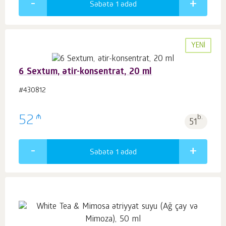
Səbətə 1
ədəd
YENI
6 Sextum, ətir-konsentrat, 20 ml
#430812
₼
52
b.
51
Səbətə 1
ədəd