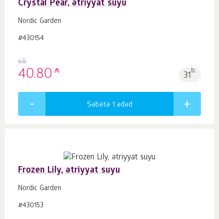
Crystal Pear, ətriyyat suyu
Nordic Garden
#430154
68
₼
40.80
b.
31
Səbətə 1
ədəd
Frozen Lily, ətriyyat suyu
Nordic Garden
#430153