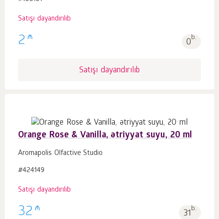
Satışı dayandırılıb
₼
2
b.
0
Satışı dayandırılıb
Orange Rose & Vanilla, ətriyyat suyu, 20 ml
Aromapolis Olfactive Studio
#424149
Satışı dayandırılıb
₼
32
b.
31