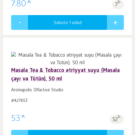
₼
7.80
b.
7
Səbətə 1
ədəd
Masala Tea & Tobacco ətriyyat suyu (Masala
çayı və Tütün), 50 ml
Aromapolis Olfactive Studio
#427653
₼
53
b.
52