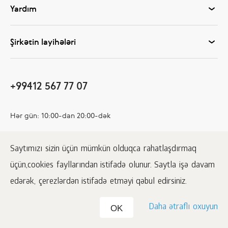
Yardım
Şirkətin layihələri
+99412 567 77 07
Hər gün: 10:00-dan 20:00-dək
Məhsulları 60+ ölkəyə çatdırırıq
Saytımızı sizin üçün mümkün olduqca rahatlaşdırmaq
üçün,cookies fayllarından istifadə olunur. Saytla işə davam
edərək, çerezlərdən istifadə etməyi qəbul edirsiniz.
Daha ətraflı oxuyun
OK