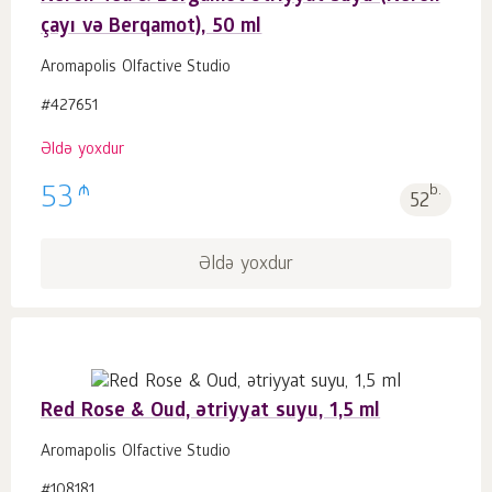
çayı və Berqamot), 50 ml
Aromapolis Olfactive Studio
#427651
Əldə yoxdur
₼
53
b.
52
Əldə yoxdur
Red Rose & Oud, ətriyyat suyu, 1,5 ml
Aromapolis Olfactive Studio
#108181