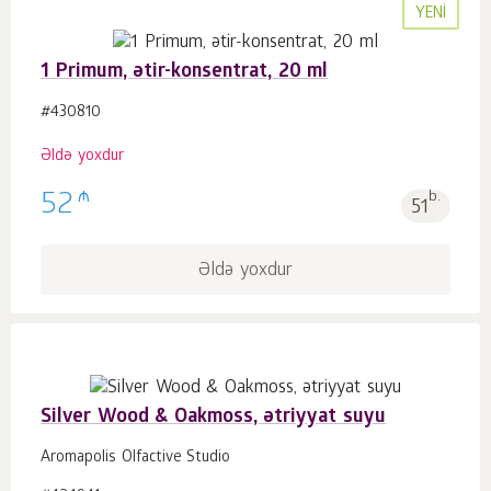
YENI
1 Primum, ətir-konsentrat, 20 ml
#430810
Əldə yoxdur
₼
52
b.
51
Əldə yoxdur
Silver Wood & Oakmoss, ətriyyat suyu
Aromapolis Olfactive Studio