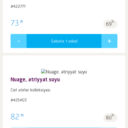
#422771
₼
73
b.
69
Səbətə 1
ədəd
Nuage, ətriyyat suyu
Ciel ətirlər kolleksiyası
#425403
₼
82
b.
80