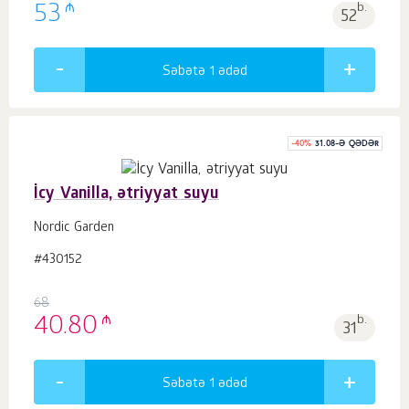
₼
53
b.
52
Səbətə 1
ədəd
-
40
%
31.08-Ə QƏDƏR
İcy Vanilla, ətriyyat suyu
Nordic Garden
#430152
68
₼
40.80
b.
31
Səbətə 1
ədəd