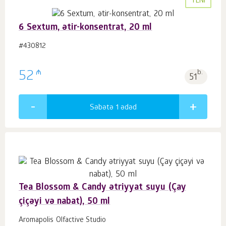
YENI
6 Sextum, ətir-konsentrat, 20 ml
#430812
₼
52
b.
51
Səbətə 1
ədəd
Tea Blossom & Candy ətriyyat suyu (Çay
çiçəyi və nabat), 50 ml
Aromapolis Olfactive Studio