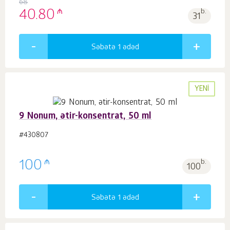
68
₼
40.80
b.
31
Səbətə 1
ədəd
YENI
9 Nonum, ətir-konsentrat, 50 ml
#430807
₼
100
b.
100
Səbətə 1
ədəd