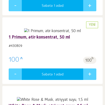
Səbətə 1
ədəd
YENI
1 Primum, ətir-konsentrat, 50 ml
#430809
₼
100
b.
100
Səbətə 1
ədəd