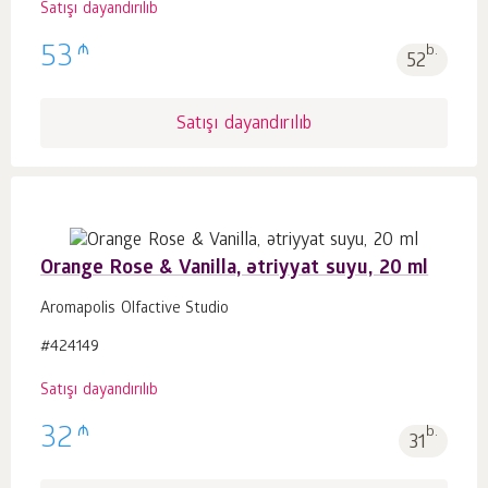
Satışı dayandırılıb
₼
53
b.
52
Satışı dayandırılıb
Orange Rose & Vanilla, ətriyyat suyu, 20 ml
Aromapolis Olfactive Studio
#424149
Satışı dayandırılıb
₼
32
b.
31