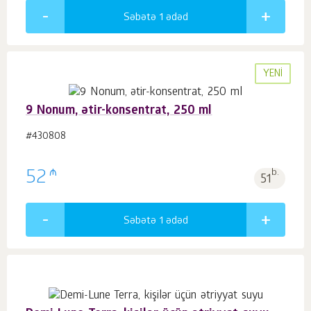
Səbətə 1
ədəd
YENI
9 Nonum, ətir-konsentrat, 250 ml
#430808
₼
52
b.
51
Səbətə 1
ədəd