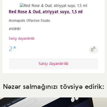
Red Rose & Oud, ətriyyat suyu, 1,5 ml
Aromapolis Olfactive Studio
#108181
Satışı dayandırılıb
₼
2
b.
0
Satışı dayandırılıb
Nəzər salmağınızı tövsiyə edirik: