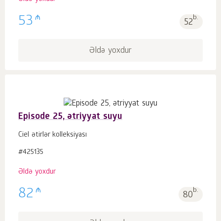
₼
53
b.
52
Əldə yoxdur
Episode 25, ətriyyat suyu
Ciel ətirlər kolleksiyası
#425135
Əldə yoxdur
₼
82
b.
80