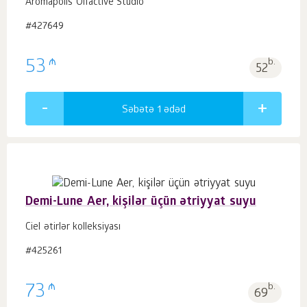
Aromapolis Olfactive Studio
#427649
₼
53
b.
52
Səbətə 1
ədəd
Demi-Lune Aer, kişilər üçün ətriyyat suyu
Ciel ətirlər kolleksiyası
#425261
₼
73
b.
69