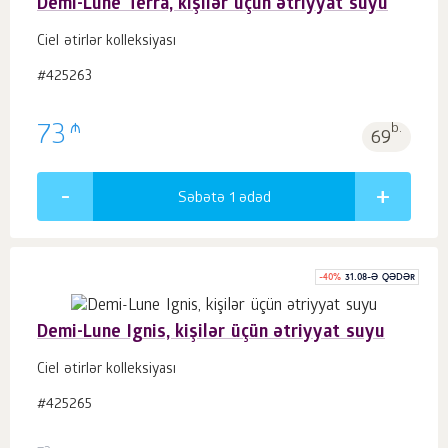
Demi-Lune Terra, kişilər üçün ətriyyat suyu
Ciel ətirlər kolleksiyası
#425263
₼
73
b.
69
Səbətə 1
ədəd
-
40
%
31.08-Ə QƏDƏR
Demi-Lune Ignis, kişilər üçün ətriyyat suyu
Ciel ətirlər kolleksiyası
#425265