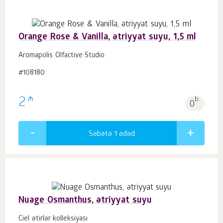
Orange Rose & Vanilla, ətriyyat suyu, 1,5 ml
Aromapolis Olfactive Studio
#108180
₼
2
b.
0
Səbətə 1
ədəd
Nuage Osmanthus, ətriyyat suyu
Ciel ətirlər kolleksiyası