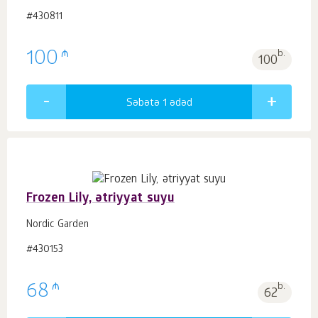
#430811
₼
100
b.
100
Səbətə 1
ədəd
Frozen Lily, ətriyyat suyu
Nordic Garden
#430153
₼
68
b.
62