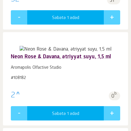
32
31
Səbətə 1
ədəd
Neon Rose & Davana, ətriyyat suyu, 1,5 ml
Aromapolis Olfactive Studio
#108182
₼
2
b.
0
Səbətə 1
ədəd