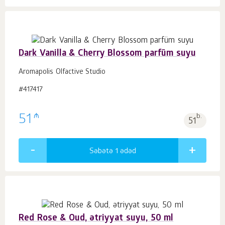
Dark Vanilla & Cherry Blossom parfüm suyu
Aromapolis Olfactive Studio
#417417
₼
51
b.
51
Səbətə 1
ədəd
Red Rose & Oud, ətriyyat suyu, 50 ml