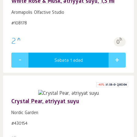
White Rose & Musk, ətriyyat suyu, 1,5 ml
Aromapolis Olfactive Studio
#108178
₼
2
b.
0
Səbətə 1
ədəd
-
40
%
31.08-Ə QƏDƏR
Crystal Pear, ətriyyat suyu
Nordic Garden
#430154