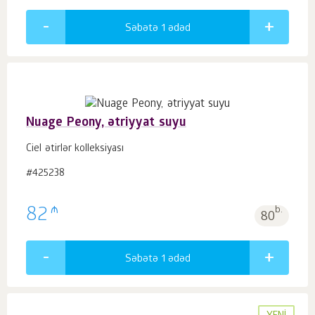
Səbətə 1
ədəd
Nuage Peony, ətriyyat suyu
Ciel ətirlər kolleksiyası
#425238
₼
82
b.
80
Səbətə 1
ədəd