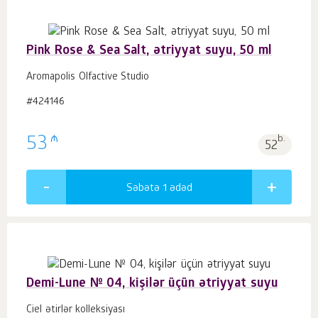
Pink Rose & Sea Salt, ətriyyat suyu, 50 ml
Aromapolis Olfactive Studio
#424146
₼
53
b.
52
Səbətə 1
ədəd
Demi-Lune № 04, kişilər üçün ətriyyat suyu
Ciel ətirlər kolleksiyası