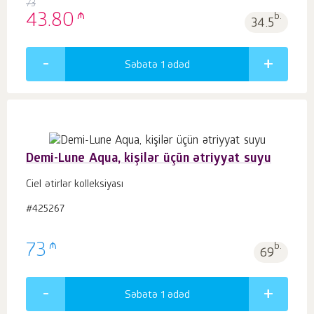
73
₼
43.80
b.
34.5
Səbətə 1
ədəd
Demi-Lune Aqua, kişilər üçün ətriyyat suyu
Ciel ətirlər kolleksiyası
#425267
₼
73
b.
69
Səbətə 1
ədəd