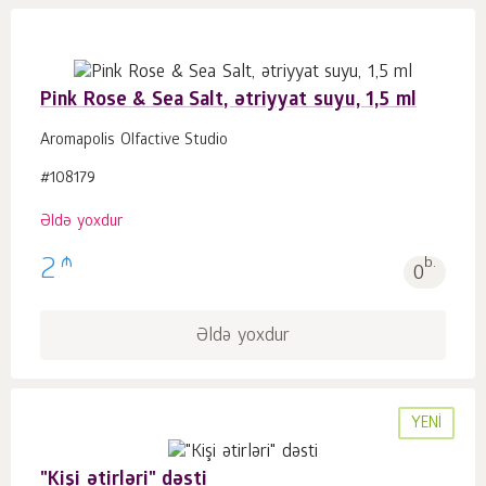
Pink Rose & Sea Salt, ətriyyat suyu, 1,5 ml
Aromapolis Olfactive Studio
#108179
Əldə yoxdur
₼
2
b.
0
Əldə yoxdur
YENI
"Kişi ətirləri" dəsti