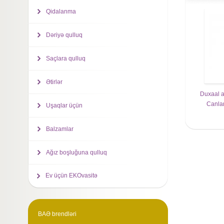
Qidalanma
Dəriyə qulluq
Saçlara qulluq
Ətirlər
Duxaal a
Canlan
Uşaqlar üçün
Balzamlar
Ağız boşluğuna qulluq
Ev üçün EKOvasitə
BAƏ brendləri