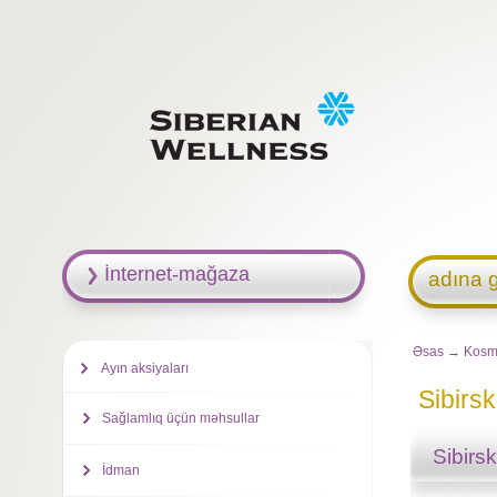
İnternet-mağaza
adına g
Əsas
→
Kosme
Ayın aksiyaları
Sibirs
Sağlamlıq üçün məhsullar
Sibirs
İdman