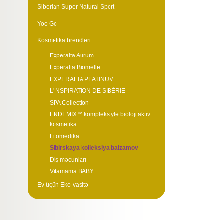
Siberian Super Natural Sport
Yoo Go
Kosmetika brendləri
Experalta Aurum
Experalta Biomelle
EXPERALTA PLATINUM
L'INSPIRATION DE SIBÉRIE
SPA Collection
ENDEMIX™ kompleksiylə bioloji aktiv
kosmetika
Fitomedika
Sibirskaya kolleksiya balzamov
Diş məcunları
Vitamama BABY
Ev üçün Eko-vasitə