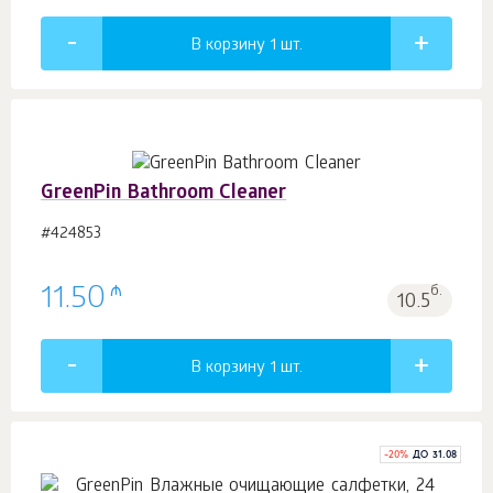
В корзину 1
шт.
GreenPin Bathroom Cleaner
#424853
₼
11.50
б.
10.5
В корзину 1
шт.
-
20
%
ДО 31.08