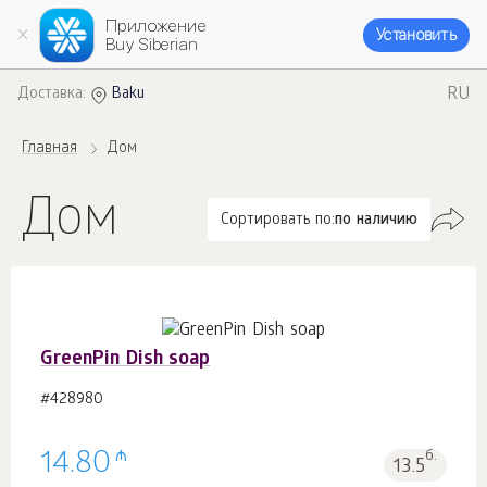
Приложение
Установить
Buy Siberian
RU
Доставка:
Baku
Главная
Дом
Дом
Сортировать по:
по наличию
GreenPin Dish soap
#428980
₼
14.80
б.
13.5