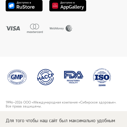
1996
–2026 ООО «Международная компания «Сибирское здоровье».
Все права защищены.
Воспроизведение материалов данного сайта возможно при условии
обязательного размещения активной ссылки на
Для того чтобы наш сайт был максимально удобным
www.siberianwellness.com.