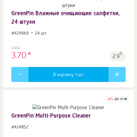
GreenPin Влажные очищающие салфетки,
24 штуки
#429969
24 шт.
4.60
₼
3.70
б.
2.9
В корзину 1
шт.
-
40
%
ДО 31.08
GreenPin Multi-Purpose Cleaner
#424852