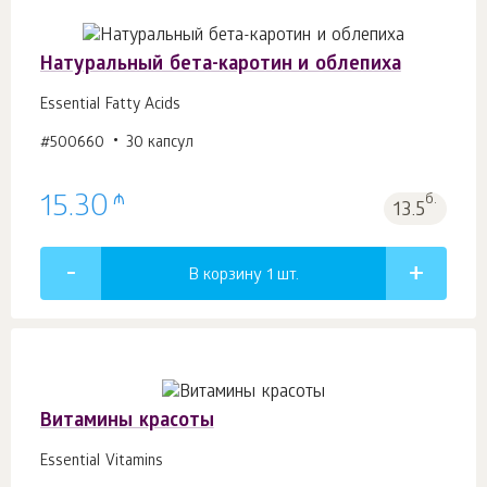
Натуральный бета-каротин и облепиха
Essential Fatty Acids
#500660
30 капсул
₼
15.30
б.
13.5
В корзину 1
шт.
Витамины красоты
Essential Vitamins