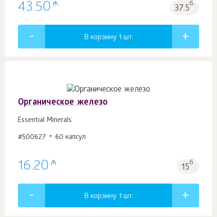
₼
43.50
б.
37.5
В корзину 1
шт.
Органическое железо
Essential Minerals
#500627
60 капсул
₼
16.20
б.
15
В корзину 1
шт.