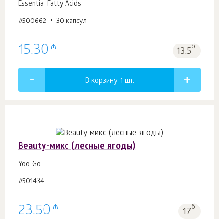
Essential Fatty Acids
#500662
30 капсул
₼
15.30
б.
13.5
В корзину 1
шт.
Beauty-микс (лесные ягоды)
Yoo Gо
#501434
₼
23.50
б.
17