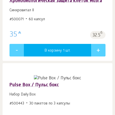
Хронобиологическая защита клеток мозга
Синхровитал II
#500071
60 капсул
₼
35
б.
32.5
В корзину 1
шт.
Pulse Box / Пульс бокс
Набор Daily Box
#500443
30 пакетов по 3 капсулы