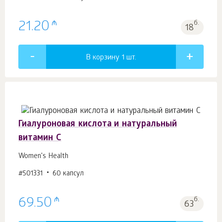
₼
21.20
б.
18
В корзину 1
шт.
Гиалуроновая кислота и натуральный
витамин С
Women's Health
#501331
60 капсул
₼
69.50
б.
63