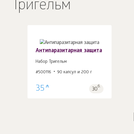
Тригельм
Антипаразитарная защита
Набор Тригельм
#500116
90 капсул и 200 г
В корзину 1
шт.
₼
35
б.
30