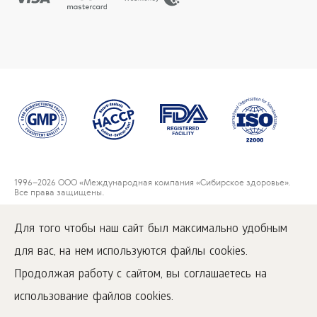
1996
–2026 ООО «Международная компания «Сибирское здоровье».
Все права защищены.
Воспроизведение материалов данного сайта возможно при условии
обязательного размещения активной ссылки на
Для того чтобы наш сайт был максимально удобным
www.siberianwellness.com.
для вас, на нем используются файлы cookies.
Пользовательское соглашение
Политика конфиденциальности
Продолжая работу с сайтом, вы соглашаетесь на
Условия покупки
использование файлов cookies.