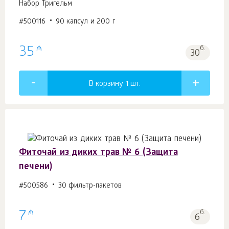
Набор Тригельм
#500116
90 капсул и 200 г
₼
35
б.
30
В корзину 1
шт.
Фиточай из диких трав № 6 (Защита
печени)
#500586
30 фильтр-пакетов
₼
7
б.
6