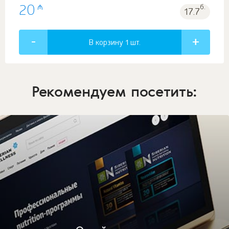
₼
20
б.
17.7
В корзину 1
шт.
Рекомендуем посетить: