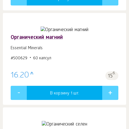
Органический магний
Essential Minerals
#500629
60 капсул
₼
16.20
б.
15
В корзину 1
шт.