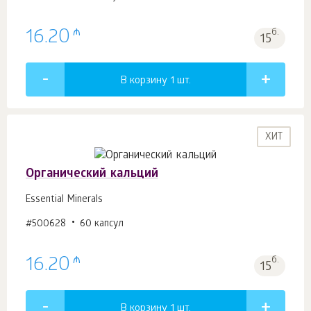
₼
16.20
б.
15
В корзину 1
шт.
ХИТ
Органический кальций
Essential Minerals
#500628
60 капсул
₼
16.20
б.
15
В корзину 1
шт.