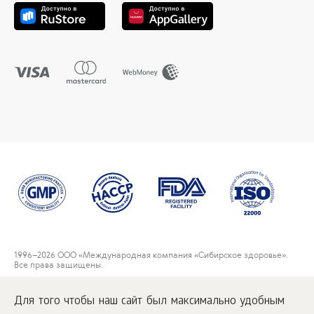
1996
–2026 ООО «Международная компания «Сибирское здоровье».
Все права защищены.
Воспроизведение материалов данного сайта возможно при условии
обязательного размещения активной ссылки на
Для того чтобы наш сайт был максимально удобным
www.siberianwellness.com.