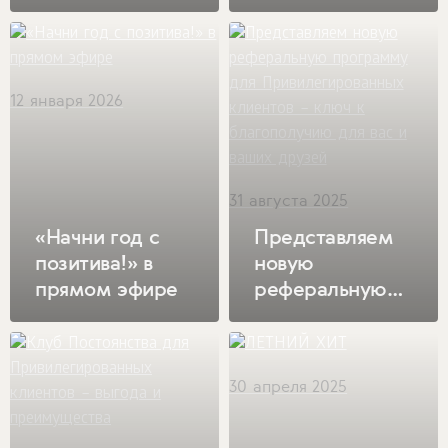
доставка
первого заказа
в Интернет-
магазине!
12 января 2026
31 августа 2025
«Начни год с
Представляем
позитива!» в
новую
прямом эфире
реферальную
программу для
Привилегированны
клиентов –
30 апреля 2025
ключ к
благополучию
для вас и ваших