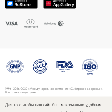
1996
–2026 ООО «Международная компания «Сибирское здоровье».
Все права защищены.
Воспроизведение материалов данного сайта возможно при условии
обязательного размещения активной ссылки на
Для того чтобы наш сайт был максимально удобным
www.siberianwellness.com.