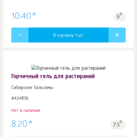
₼
10.40
б.
9
В корзину 1
шт.
Горчичный гель для растираний
Сибирские бальзамы
#424836
Нет в наличии
₼
8.20
б.
7.5