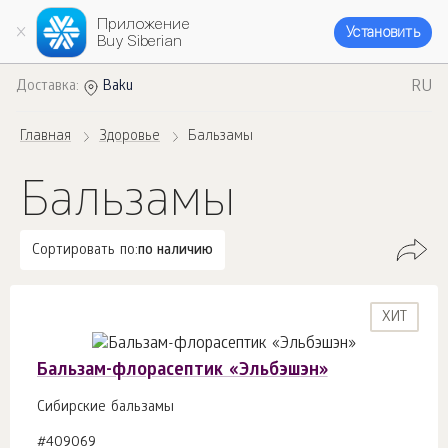
Приложение
Установить
Buy Siberian
RU
Доставка:
Baku
Главная
Здоровье
Бальзамы
Бальзамы
Сортировать по:
по наличию
ХИТ
Бальзам-флорасептик «Эльбэшэн»
Сибирские бальзамы
#409069