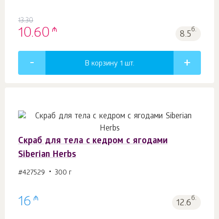
13.30
₼
10.60
б.
8.5
В корзину 1
шт.
Скраб для тела с кедром с ягодами
Siberian Herbs
#427529
300 г
₼
16
б.
12.6