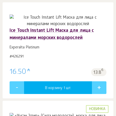
Ice Touch Instant Lift Маска для лица с
минералами морских водорослей
Experalta Platinum
#426291
₼
16.50
б.
13.8
В корзину 1
шт.
НОВИНКА