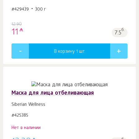
#429439
300 г
12.90
₼
11
б.
7.5
В корзину 1
шт.
Маска для лица отбеливающая
Siberian Wellness
#425385
Нет в наличии