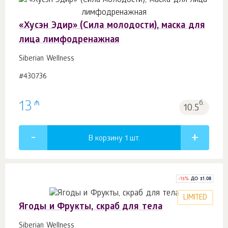
«Хусэн Эдир» (Сила молодости), маска для
лица лимфодренажная
Siberian Wellness
#430736
₼
13
б.
10.5
В корзину 1
шт.
-
15
%
ДО 31.08
LIMITED
Ягоды и Фрукты, скраб для тела
Siberian Wellness