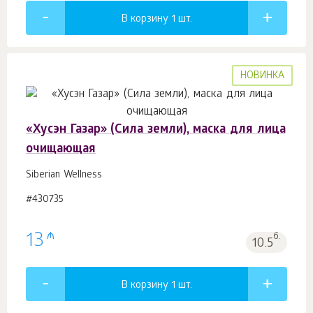
В корзину 1
шт.
НОВИНКА
«Хусэн Газар» (Сила земли), маска для лица
очищающая
Siberian Wellness
#430735
₼
13
б.
10.5
В корзину 1
шт.