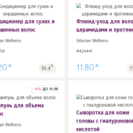
диционер для сухих и
Флюид-уход для воло
ашенных волос
церамидами и протеи
В корзину 1
шт.
В корзину 1
шт.
ian Wellness
Siberian Wellness
154
#424441
₼
₼
20
б.
11.80
16.4
1
-
15
%
ДО 31.08
пунь для объема
Сыворотка для кожи
ос
головы с гиалуроново
ian Wellness
В корзину 1
шт.
В корзину 1
шт.
кислотой