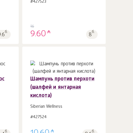
#427523
16
₼
б.
9.60
б.
9.6
8
ос
Шампунь против перхоти
(шалфей и янтарная
В корзину 1
шт.
кислота)
Siberian Wellness
#427524
₼
б.
б.