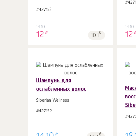
#427
#427153
14.10
14.10
₼
12
б.
12
10.1
Шампунь для
Мас
ослабленных волос
В корзину 1
шт.
вос
Siberian Wellness
Sibe
#427152
#427
₼
б.