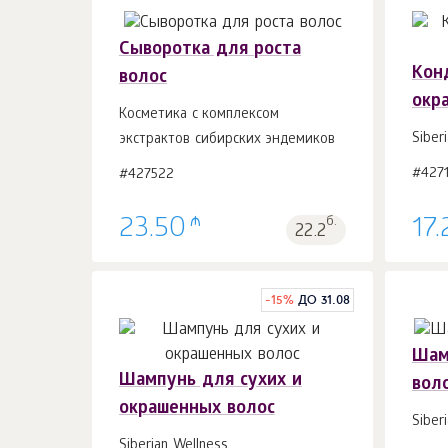
Сыворотка для роста
Кон
волос
окр
Косметика с комплексом
В корзину 1
шт.
Siber
экстрактов сибирских эндемиков
#427
#427522
₼
23.50
б.
17.
22.2
-
15
%
ДО 31.08
Шам
Шампунь для сухих и
вол
окрашенных волос
Siber
В корзину 1
шт.
Siberian Wellness