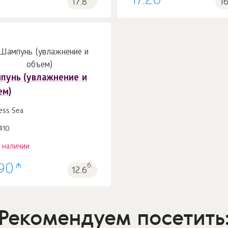
17.20
17.8
1
пунь (увлажнение и
ем)
ess Sea
410
в наличии
₼
.90
б.
12.6
Рекомендуем посетить