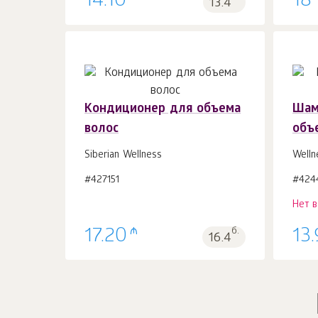
14.10
18
13.4
Кондиционер для объема
Шам
волос
объ
В корзину 1
шт.
Siberian Wellness
Welln
#427151
#424
Нет 
₼
17.20
б.
13
16.4