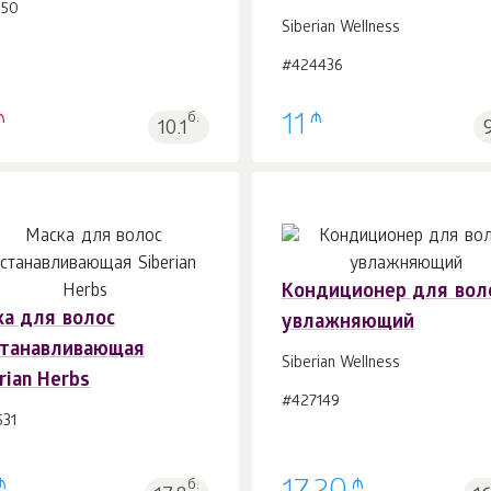
150
Siberian Wellness
#424436
₼
₼
б.
11
10.1
Кондиционер для вол
ка для волос
увлажняющий
В корзину 1
шт.
В корзину 1
шт.
станавливающая
Siberian Wellness
rian Herbs
#427149
531
₼
₼
б.