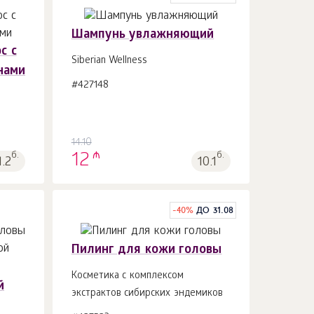
Шампунь увлажняющий
с с
Siberian Wellness
нами
#427148
В корзину 1
шт.
14.10
₼
б.
12
б.
1.2
10.1
-
40
%
ДО 31.08
Пилинг для кожи головы
Косметика с комплексом
й
экстрактов сибирских эндемиков
В корзину 1
шт.