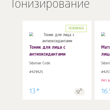
Тонизирование
НОВИНКА
Тоник для лица с
Мат
антиоксидантами
лиц
В корзину 1
шт.
Siberian Code
Siber
#429625
#425
Нет 
₼
13
б.
16
12