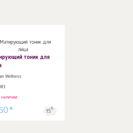
ирующий тоник для
а
ian Wellness
383
в наличии
₼
.50
б.
15