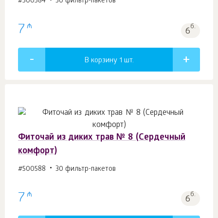
#500584
30 фильтр-пакетов
₼
7
б.
6
В корзину 1
шт.
Фиточай из диких трав № 8 (Сердечный
комфорт)
#500588
30 фильтр-пакетов
₼
7
б.
6