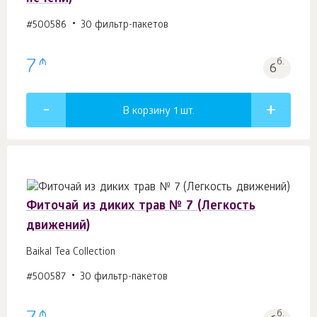
#500586
30 фильтр-пакетов
₼
7
б.
6
В корзину 1
шт.
Фиточай из диких трав № 7 (Легкость
движений)
Baikal Tea Collection
#500587
30 фильтр-пакетов
₼
б.