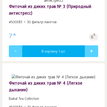
Фиточай из диких трав № 3 (Природный
антистресс)
#500583
30 фильтр-пакетов
₼
7
б.
6
В корзину 1
шт.
Фиточай из диких трав № 4 (Легкое
дыхание)
Baikal Tea Collection