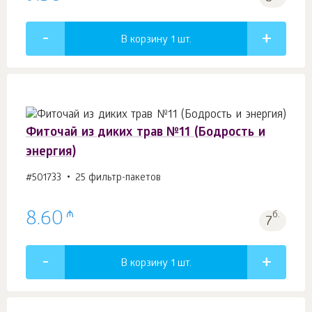
В корзину 1
шт.
Фиточай из диких трав №11 (Бодрость и
энергия)
#501733
25 фильтр-пакетов
₼
8.60
б.
7
В корзину 1
шт.