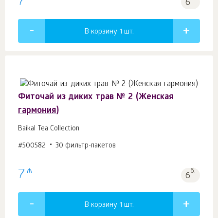
7
6
В корзину 1
шт.
Фиточай из диких трав № 2 (Женская
гармония)
Baikal Tea Collection
#500582
30 фильтр-пакетов
₼
7
б.
6
В корзину 1
шт.