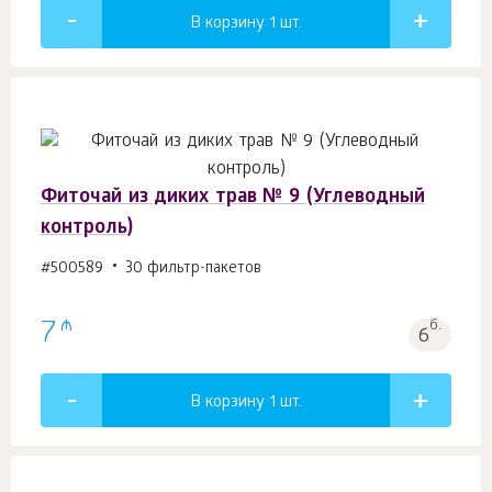
В корзину 1
шт.
Фиточай из диких трав № 9 (Углеводный
контроль)
#500589
30 фильтр-пакетов
₼
7
б.
6
В корзину 1
шт.