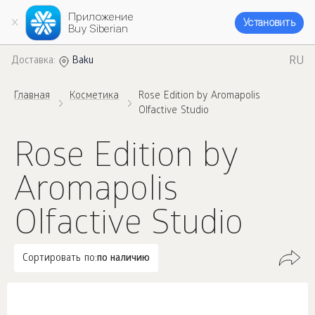
Приложение
Установить
Buy Siberian
RU
Доставка:
Baku
Главная
Косметика
Rose Edition by Aromapolis
Olfactive Studio
Rose Edition by
Aromapolis
Olfactive Studio
Сортировать по:
по наличию