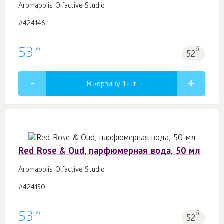
Aromapolis Olfactive Studio
#424146
₼
53
б.
52
В корзину 1
шт.
Red Rose & Oud, парфюмерная вода, 50 мл
Aromapolis Olfactive Studio
#424150
₼
53
б.
52