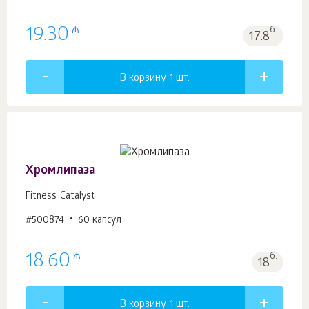
₼
19.30
б.
17.8
В корзину 1
шт.
Хромлипаза
Fitness Catalyst
#500874
60 капсул
₼
18.60
б.
18
В корзину 1
шт.