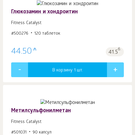
Глюкозамин и хондроитин
Fitness Catalyst
#500276
120 таблеток
₼
44.50
б.
41.5
В корзину 1
шт.
Метилсульфонилметан
Fitness Catalyst
#501031
90 капсул