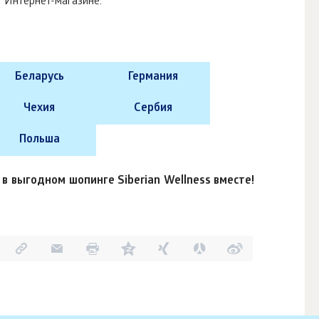
 Интернет-магазине.
Беларусь
Германия
Чехия
Сербия
Польша
 в выгодном шопинге Siberian Wellness вместе!