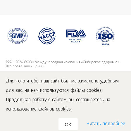
1996
–2026 ООО «Международная компания «Сибирское здоровье».
Все права защищены.
Воспроизведение материалов данного сайта возможно при условии
обязательного размещения активной ссылки на
Для того чтобы наш сайт был максимально удобным
www.siberianwellness.com.
для вас, на нем используются файлы cookies.
Пользовательское соглашение
Политика конфиденциальности
Продолжая работу с сайтом, вы соглашаетесь на
Условия покупки
использование файлов cookies.
Читать подробнее
OK