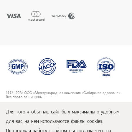
1996
–2026 ООО «Международная компания «Сибирское здоровье».
Все права защищены.
Воспроизведение материалов данного сайта возможно при условии
обязательного размещения активной ссылки на
Для того чтобы наш сайт был максимально удобным
www.siberianwellness.com.
для вас, на нем используются файлы cookies.
Пользовательское соглашение
Политика конфиденциальности
Продолжая работу с сайтом, вы соглашаетесь на