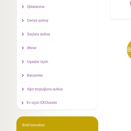
Qidalanma
Dəriyə qulluq
Saçlara qulluq
Ətirlər
8
Uşaqlar üçün
Balzamlar
Ağız boşluğuna qulluq
Ev üçün EKOvasitə
BAƏ brendləri