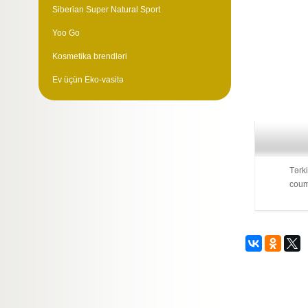
Siberian Super Natural Sport
Yoo Go
Kosmetika brendləri
Ev üçün Eko-vasitə
Tərki
coum