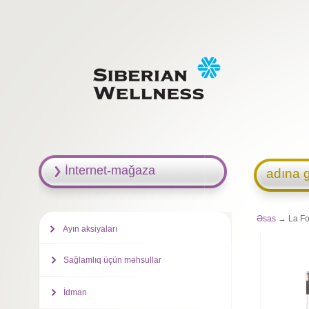
İnternet-mağaza
adına g
Əsas
→ La For
Ayın aksiyaları
Sağlamlıq üçün məhsullar
İdman