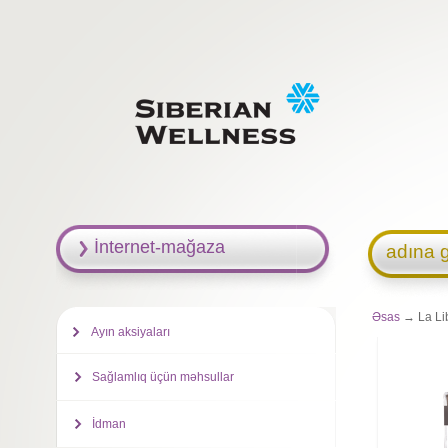
İnternet-mağaza
adına g
Əsas
→ La Libe
Ayın aksiyaları
Sağlamlıq üçün məhsullar
İdman