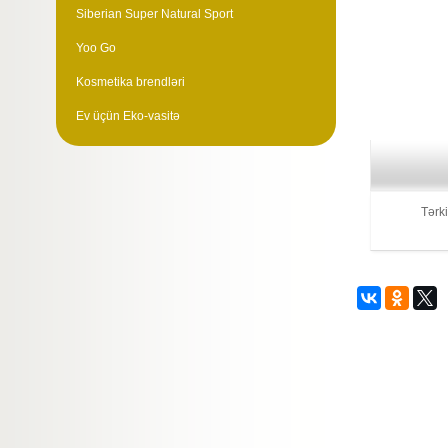
Siberian Super Natural Sport
Yoo Go
Kosmetika brendləri
Ev üçün Eko-vasitə
Tərki