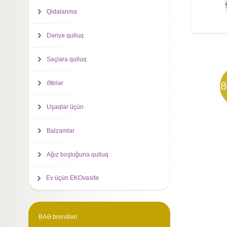
Qidalanma
Dəriyə qulluq
Saçlara qulluq
Ətirlər
8
Uşaqlar üçün
Balzamlar
Ağız boşluğuna qulluq
Ev üçün EKOvasitə
BAƏ brendləri