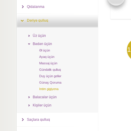
Qidalanma
Dəriyə qulluq
Üz üçün
Bədən üçün
1
Əl üçün
Ayaq üçün
Massaj üçün
Gündəlik qulluq
Duş üçün gellər
Günəş Qoruma
Intim gigiyena
Balacalar üçün
Kişilər üçün
Saçlara qulluq