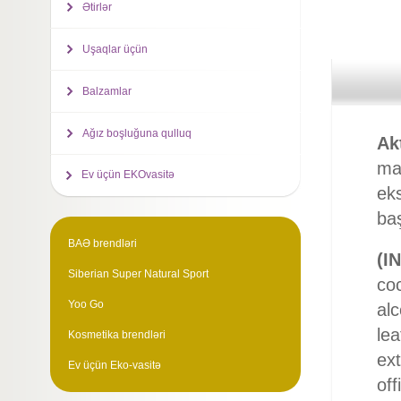
Ətirlər
Uşaqlar üçün
Balzamlar
Ağız boşluğuna qulluq
Ak
maq
Ev üçün EKOvasitə
eks
baş
BAƏ brendləri
(IN
Siberian Super Natural Sport
co
Yoo Go
alc
lea
Kosmetika brendləri
ext
Ev üçün Eko-vasitə
off