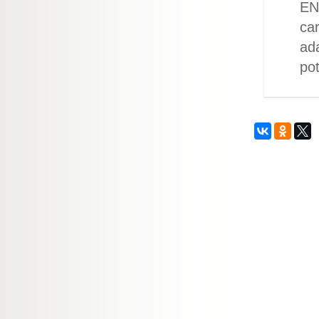
EN
car
ada
po