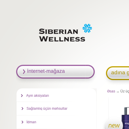
İnternet-mağaza
adına g
Əsas
→ Üz üçü
Ayın aksiyaları
Sağlamlıq üçün məhsullar
İdman