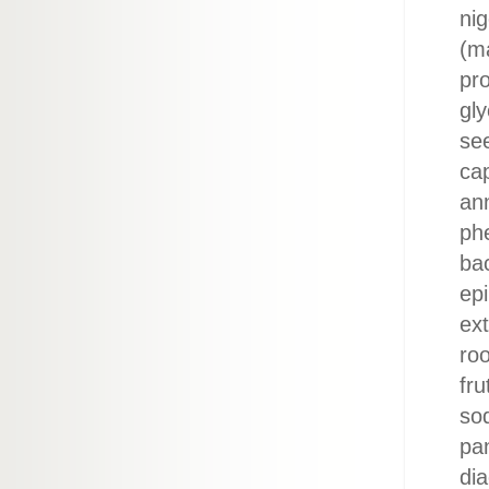
nig
(ma
pr
gly
see
cap
ann
phe
bac
epi
ex
roo
fru
sod
pan
dia