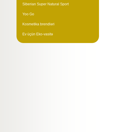
Siberian Super Natural Sport
Yoo Go
Kosmetika brendləri
Ev üçün Eko-vasitə