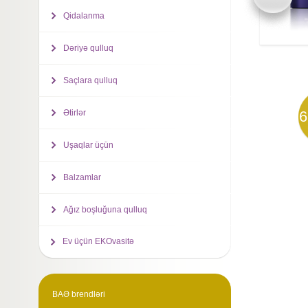
Qidalanma
Dəriyə qulluq
Saçlara qulluq
Ətirlər
6
Uşaqlar üçün
Balzamlar
Ağız boşluğuna qulluq
Ev üçün EKOvasitə
BAƏ brendləri