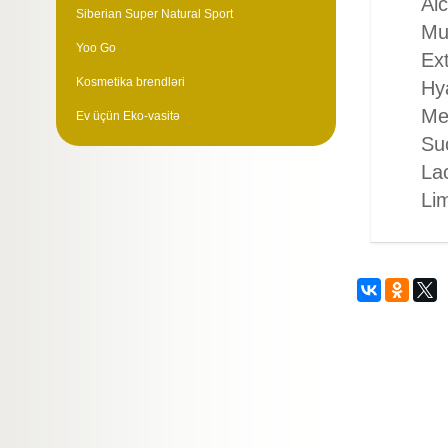
Al
Siberian Super Natural Sport
Mu
Yoo Go
Ext
Kosmetika brendləri
Hya
Met
Ev üçün Eko-vasitə
Su
Lac
Lim