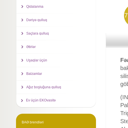
Qidalanma
7
Dəriyə qulluq
Saçlara qulluq
Ətirlər
Fə
Uşaqlar üçün
bak
Balzamlar
sil
göb
Ağız boşluğuna qulluq
(IN
Ev üçün EKOvasitə
Pal
Tri
Ste
BAƏ brendləri