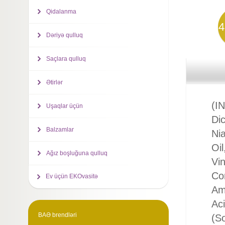
Qidalanma
4
Dəriyə qulluq
Saçlara qulluq
Ətirlər
(I
Uşaqlar üçün
Dic
Balzamlar
Ni
Oil
Ağız boşluğuna qulluq
Vi
Co
Ev üçün EKOvasitə
Ami
Aci
BAƏ brendləri
(S