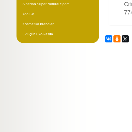
Cit
Siberian Super Natural Sport
77
Yoo Go
Kosmetika brendləri
Ev üçün Eko-vasitə