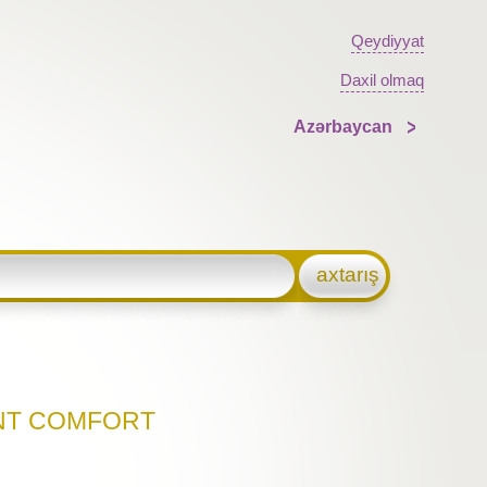
Qeydiyyat
Daxil olmaq
Azərbaycan
axtarış
OINT COMFORT