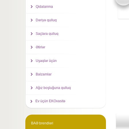
Qidalanma
Dəriyə qulluq
Saçlara qulluq
Ətirlər
Uşaqlar üçün
Balzamlar
Ağız boşluğuna qulluq
Ev üçün EKOvasitə
BAƏ brendləri