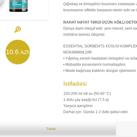
Qığırdaq və birləşdirici toxumanı zədələyən z
toxumasının effektiv bərpasını təmin edir və il
RAHAT HƏYAT TƏRZI ÜÇÜN AĞILLI DET
Dünya daim inkişaf edir: yeni mənzil, yeni s
mühitinə təsirsiz ötüşmür.
ESSENTIAL SORBENTS XÜSUSI KOMPLE
10.6
AZN
MÜKƏMMƏLDIR:
• Yığılmış zərərli maddələri birləşdirir və onla
• Mübadilə proseslərini normallaşdırır.
• Mədə-bağırsaq traktının düzgün işləməsini
İstifadəsi
150-200 ml isti su (50-60 °С)
1 dolu çay qaşığı toz (7,5 q)
Yaxşıca qarışdırın
Dərhal için. Gündə 1-2 dəfə qəbul edin.
Tərkib