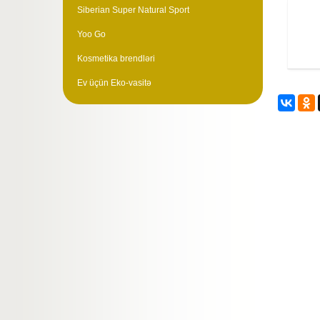
Siberian Super Natural Sport
Yoo Go
Kosmetika brendləri
Ev üçün Eko-vasitə