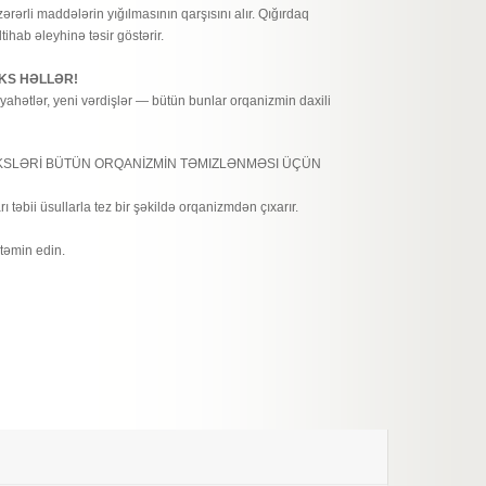
ərərli maddələrin yığılmasının qarşısını alır. Qığırdaq
tihab əleyhinə təsir göstərir.
OKS HƏLLƏR!
əyahətlər, yeni vərdişlər — bütün bunlar orqanizmin daxili
KSLƏRİ BÜTÜN ORQANİZMİN TƏMIZLƏNMƏSI ÜÇÜN
rı təbii üsullarla tez bir şəkildə orqanizmdən çıxarır.
 təmin edin.