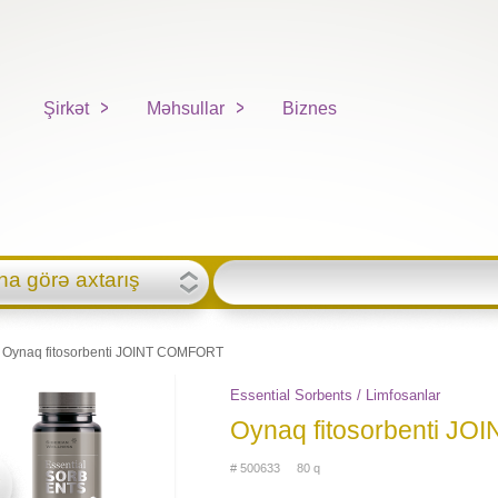
Şirkət
Məhsullar
Biznes
na görə axtarış
Oynaq fitosorbenti JOINT COMFORT
Essential Sorbents / Limfosanlar
Oynaq fitosorbenti J
# 500633 80 q