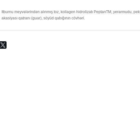
Itburnu meyvələrindən alınmış toz, kollagen hidrolizatı PeptanTM, yerarmudu, pekt
akasiyası qatranı (guar), söyüd qabığının cövhəri.