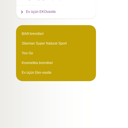
Ev üçün EKOvasitə
BAƏ brendləri
Siberian Super Natural Sport
Yoo Go
Kosmetika brendləri
Ev üçün Eko-vasitə