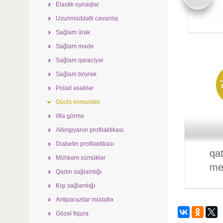
Elastik oynaqlar
Uzunmüddətli cavanlıq
Sağlam ürək
Sağlam mədə
Sağlam qaraciyər
Sağlam böyrək
Polad əsəblər
Güclü immunitet
Əla görmə
Allergiyanın profilaktikası
Diabetin profilaktikası
qat
Möhkəm sümüklər
me
Qadın sağlamlığı
Kişi sağlamlığı
Antiparazitar müdafiə
Gözəl fiqura