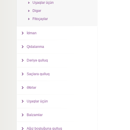
Uşaqlar üçün
Digər
Fitoçaylar
İdman
Qidalanma
Dəriyə qulluq
Saçlara qulluq
Ətirlər
Uşaqlar üçün
Balzamlar
Ağız boşluğuna qulluq